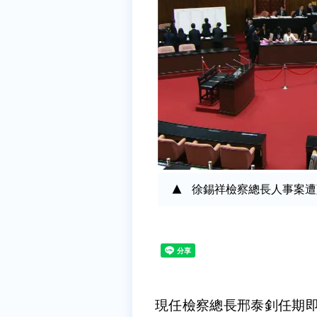
徐錫祥檢察總長人事案遭
現任檢察總長邢泰釗任期即