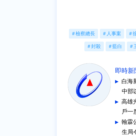
檢察總長
人事案
封殺
藍白
即時新
白海
中部
高雄
戶一
翰霖
生局