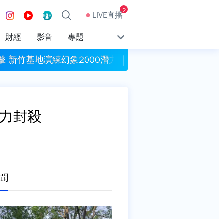
2
LIVE直播
財經
影音
專題
擊 新竹基地演練幻象2000潛力掛裝、跑道搶修
包租代管龍頭兆基爆公
合力封殺
聞