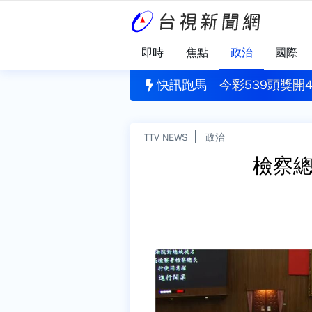
即時
焦點
政治
國際
定 沙烏地阿拉伯、土耳其、巴基斯坦簽署共同防禦條約
快訊跑馬
今彩539頭獎開
TTV NEWS
政治
檢察總