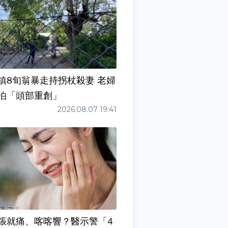
鎮8旬翁暴走持拐杖殺妻 老婦
泊「頭部重創」
2026.08.07 19:41
張就痛、喀喀響？醫示警「4