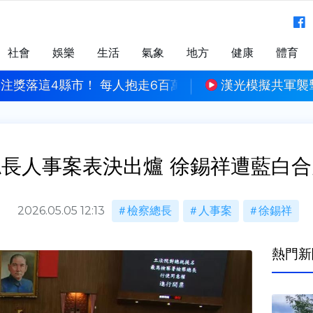
社會
娛樂
生活
氣象
地方
健康
體育
4注獎落這4縣市！ 每人抱走6百萬元
漢光模擬共軍襲
長人事案表決出爐 徐錫祥遭藍白
2026.05.05 12:13
檢察總長
人事案
徐錫祥
熱門新