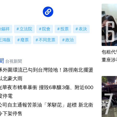
徐錫祥
立法院
院會
投票
表決
王鴻薇
廢票
不同意票
政治
包租代
董座涉
聞
台視新聞
豚外圍環流已勾到台灣陸地！路徑南北擺盪
以北豪大雨
光華夜市轎車暴衝 撞毀6車釀3傷、附近600
度停電
公司自主通報苦茶油「苯駢芘」超標 新北衛
令下架停售