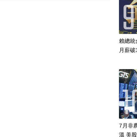
賴總統
月薪破
7月非
溫 美