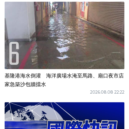
基隆港海水倒灌 海洋廣場水淹至馬路、廟口夜市店
家急築沙包牆擋水
2026.08.08 22:22