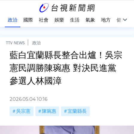
點
政治
國際
社會
娛樂
生活
氣象
地方
健康
TTV NEWS
政治
藍白宜蘭縣長整合出爐！吳宗
憲民調勝陳琬惠 對決民進黨
參選人林國漳
2026.05.04 10:16
吳宗憲
陳琬惠
宜蘭縣長