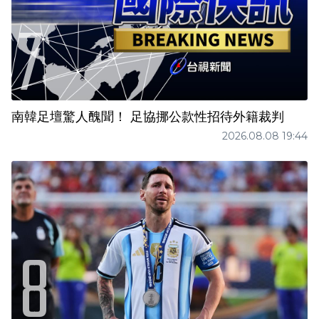
南韓足壇驚人醜聞！ 足協挪公款性招待外籍裁判
2026.08.08 19:44