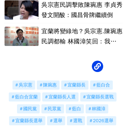
吳宗憲民調擊敗陳琬惠 李貞秀
發文開酸：國昌骨牌繼續倒
宜蘭將變綠地？吳宗憲.陳琬惠
民調都輸 林國漳笑回：我一定
是最後勝選
吳宗憲
陳琬惠
宜蘭縣長
藍白合
藍白合宜蘭
宜蘭縣長人選
宜蘭縣長選戰
國民黨
民眾黨
藍白
林國漳
宜蘭縣長選舉
選舉
選戰
2026選舉