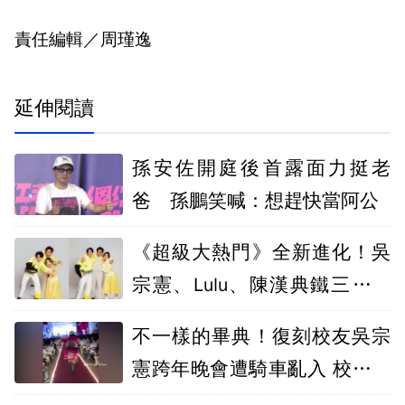
責任編輯／周瑾逸
延伸閱讀
孫安佐開庭後首露面力挺老
爸 孫鵬笑喊：想趕快當阿公
《超級大熱門》全新進化！吳
宗憲、Lulu、陳漢典鐵三角再
合體
不一樣的畢典！復刻校友吳宗
憲跨年晚會遭騎車亂入 校長變
外送員登場