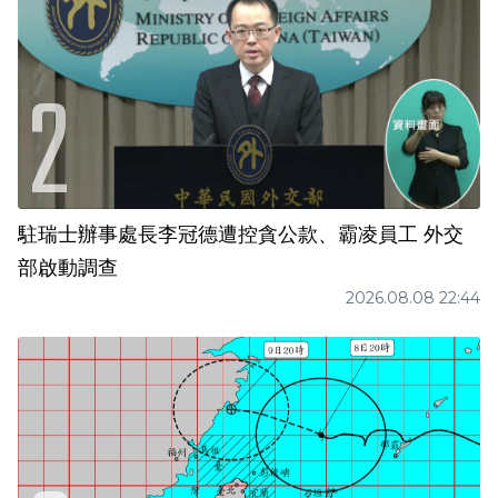
駐瑞士辦事處長李冠德遭控貪公款、霸凌員工 外交
部啟動調查
2026.08.08 22:44