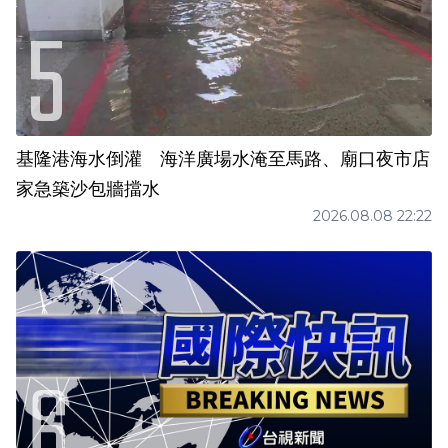
基隆港海水倒灌 海洋廣場水淹至馬路、廟口夜市店
家急築沙包牆擋水
2026.08.08 22:22