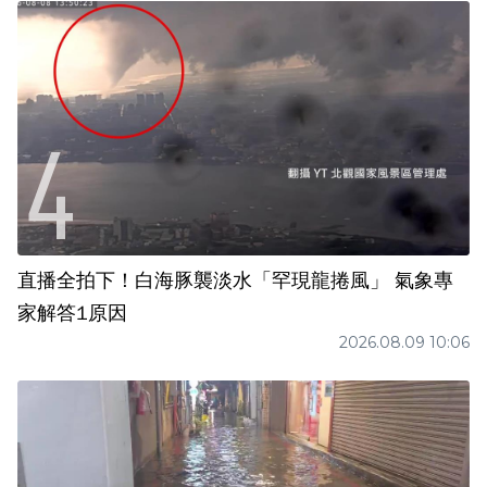
直播全拍下！白海豚襲淡水「罕現龍捲風」 氣象專
家解答1原因
2026.08.09 10:06