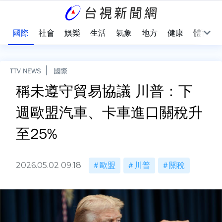
治
國際
社會
娛樂
生活
氣象
地方
健康
體育
TTV NEWS
國際
稱未遵守貿易協議 川普：下
週歐盟汽車、卡車進口關稅升
至25%
2026.05.02 09:18
歐盟
川普
關稅