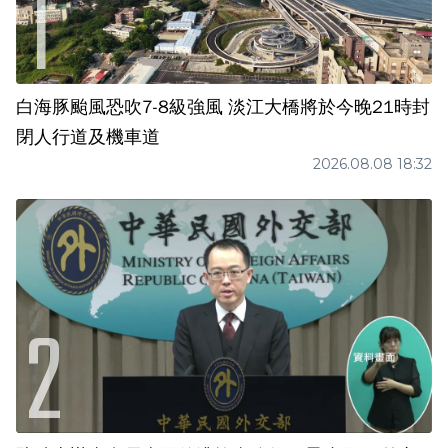
白海豚颱風恐吹7-8級強風 淡江大橋將於今晚21時封
閉人行道及機車道
2026.08.08 18:32