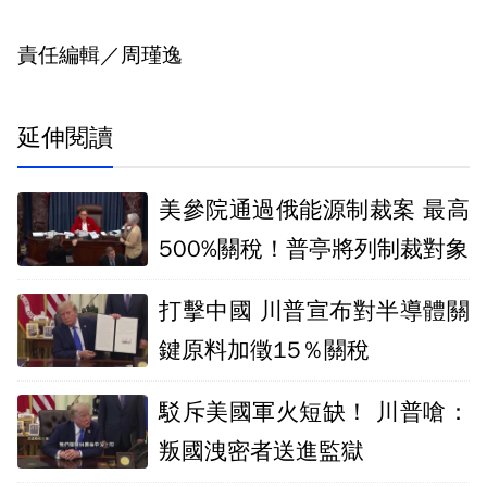
責任編輯／周瑾逸
延伸閱讀
美參院通過俄能源制裁案 最高
500%關稅！普亭將列制裁對象
打擊中國 川普宣布對半導體關
鍵原料加徵15％關稅
駁斥美國軍火短缺！ 川普嗆：
叛國洩密者送進監獄