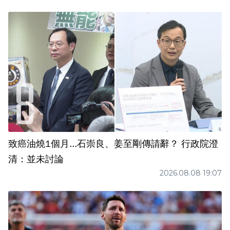
致癌油燒1個月...石崇良、姜至剛傳請辭？ 行政院澄
清：並未討論
2026.08.08 19:07