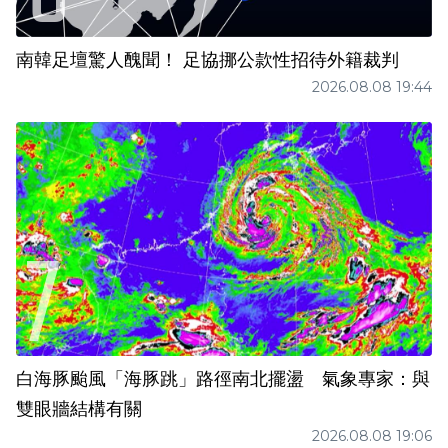
南韓足壇驚人醜聞！ 足協挪公款性招待外籍裁判
2026.08.08 19:44
白海豚颱風「海豚跳」路徑南北擺盪 氣象專家：與
雙眼牆結構有關
2026.08.08 19:06