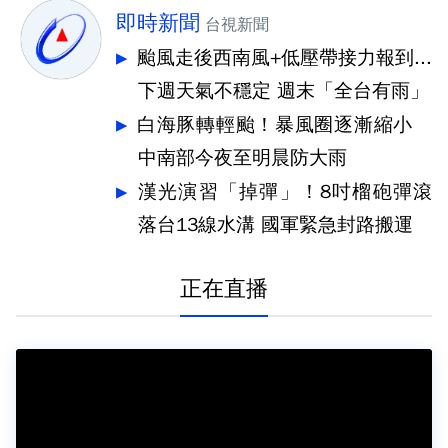
即時新聞
台視新聞
颱風走後西南風+低壓帶接力報到...
下週天氣不穩定 週末「全台有雨」
白海豚轉輕颱！暴風圈逐漸縮小
中南部今夜至明晨防大雨
漢光演習「掉彈」！8吋榴砲彈滾
落台13線水溝 國軍緊急封路搬運
正在直播