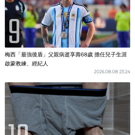
梅西「最強後盾」父親病逝享壽68歲 擔任兒子生涯
啟蒙教練、經紀人
2026.08.08 23:24