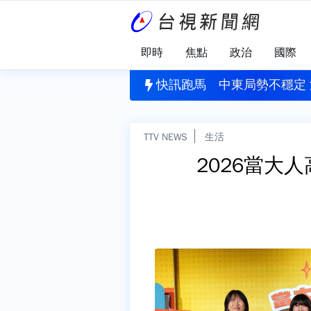
即時
焦點
政治
國際
開獎 8/7台彩獎號一次看
快訊跑馬
中東局勢不穩定
TTV NEWS
生活
2026當大