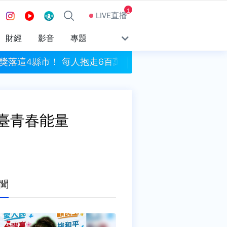
1
LIVE直播
財經
影音
專題
注獎落這4縣市！ 每人抱走6百萬元
漢光模擬共軍襲擊 
爆全臺青春能量
聞