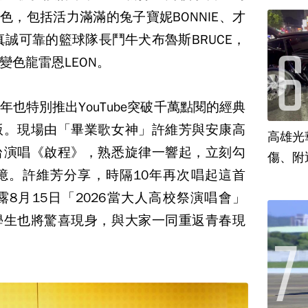
色，包括活力滿滿的兔子寶妮BONNIE、才
真誠可靠的籃球隊長鬥牛犬布魯斯BRUCE，
變色龍雷恩LEON。
也特別推出YouTube突破千萬點閱的經典
版。現場由「畢業歌女神」許維芳與安康高
高雄光
台演唱《啟程》，熟悉旋律一響起，立刻勾
傷、附
憶。許維芳分享，時隔10年再次唱起這首
8月15日「2026當大人高校祭演唱會」
學生也將驚喜現身，與大家一同重返青春現