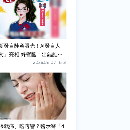
新發言陣容曝光！AI發言人
文」亮相 綠營酸：出錯誰負
2026.08.07 18:51
張就痛、喀喀響？醫示警「4