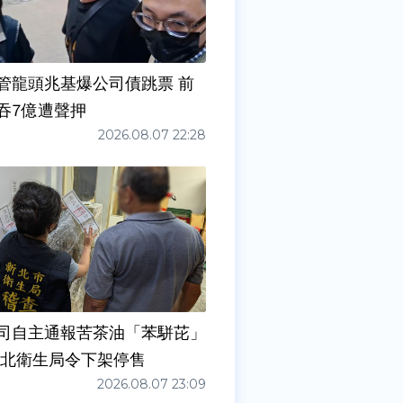
管龍頭兆基爆公司債跳票 前
吞7億遭聲押
2026.08.07 22:28
司自主通報苦茶油「苯駢芘」
新北衛生局令下架停售
2026.08.07 23:09