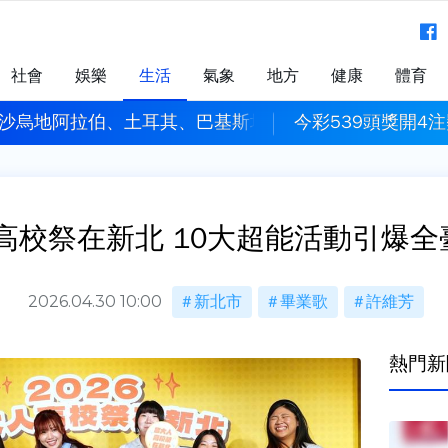
社會
娛樂
生活
氣象
地方
健康
體育
 沙烏地阿拉伯、土耳其、巴基斯坦簽署共同防禦條約
今彩539頭獎開4
人高校祭在新北 10大超能活動引
2026.04.30 10:00
新北市
畢業歌
許維芳
熱門新