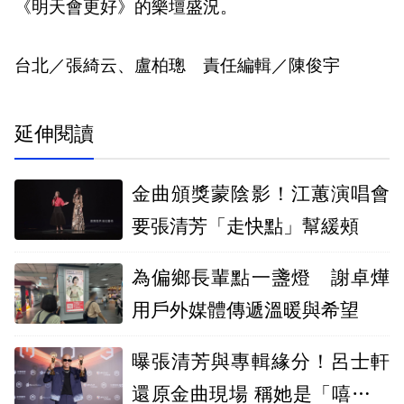
《明天會更好》的樂壇盛況。
台北／張綺云、盧柏璁 責任編輯／陳俊宇
延伸閱讀
金曲頒獎蒙陰影！江蕙演唱會
要張清芳「走快點」幫緩頰
為偏鄉長輩點一盞燈 謝卓燁
用戶外媒體傳遞溫暖與希望
曝張清芳與專輯緣分！呂士軒
還原金曲現場 稱她是「嘻哈名