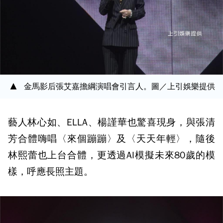
金馬影后張艾嘉擔綱演唱會引言人。圖／上引娛樂提供
藝人林心如、ELLA、楊謹華也驚喜現身，與張清
芳合體嗨唱〈來個蹦蹦〉及〈天天年輕〉，隨後
林熙蕾也上台合體，更透過AI模擬未來80歲的模
樣，呼應長照主題。