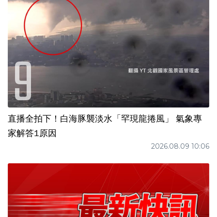
直播全拍下！白海豚襲淡水「罕現龍捲風」 氣象專
家解答1原因
2026.08.09 10:06