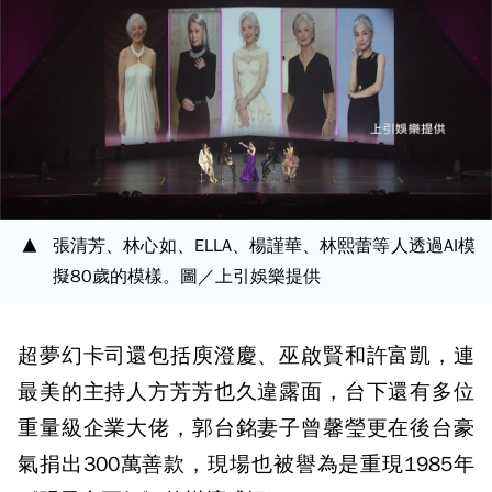
張清芳、林心如、ELLA、楊謹華、林熙蕾等人透過AI模
擬80歲的模樣。圖／上引娛樂提供
超夢幻卡司還包括庾澄慶、巫啟賢和許富凱，連
最美的主持人方芳芳也久違露面，台下還有多位
重量級企業大佬，郭台銘妻子曾馨瑩更在後台豪
氣捐出300萬善款，現場也被譽為是重現1985年