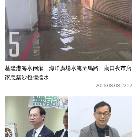
基隆港海水倒灌 海洋廣場水淹至馬路、廟口夜市店
家急築沙包牆擋水
2026.08.08 22:22