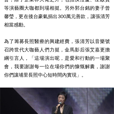
等演藝圈大咖都到場相挺。另外郭台銘的妻子曾
馨瑩，更在後台豪氣捐出300萬元善款，讓張清芳
相當感動。
為了籌募長照醫療的興建經費，張清芳以音樂號
召跨世代大咖藝人們力挺，金馬影后張艾嘉更擔
綱引言人，「這場演出呢，是愛和行動的一場聚
會，我要謝謝每一位在場你們的慷慨解囊，謝謝
你們讓埔里長照中心短時間內實現」。