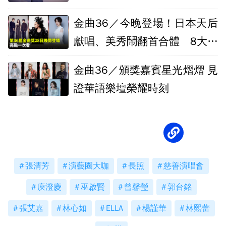
牌」
金曲36／今晚登場！日本天后
獻唱、美秀鬧翻首合體 8大亮
點一次看
金曲36／頒獎嘉賓星光熠熠 見
證華語樂壇榮耀時刻
張清芳
演藝圈大咖
長照
慈善演唱會
庾澄慶
巫啟賢
曾馨瑩
郭台銘
張艾嘉
林心如
ELLA
楊謹華
林熙蕾