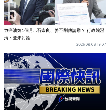
致癌油燒1個月...石崇良、姜至剛傳請辭？ 行政院澄
清：並未討論
2026.08.08 19:07