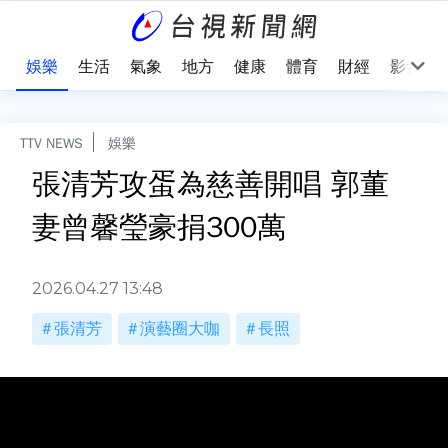
會
娛樂
生活
氣象
地方
健康
體育
財經
影音
TTV NEWS
娛樂
張清芳攻蛋為慈善開唱 郭董
妻曾馨瑩豪捐300萬
2026.04.27 13:48
張清芳
演藝圈大咖
長照