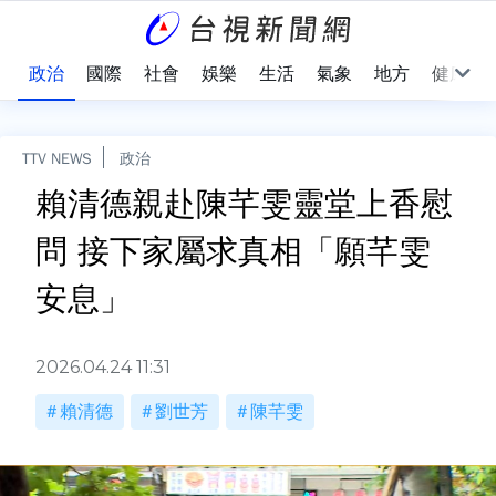
點
政治
國際
社會
娛樂
生活
氣象
地方
健康
TTV NEWS
政治
賴清德親赴陳芊雯靈堂上香慰
問 接下家屬求真相「願芊雯
安息」
2026.04.24 11:31
賴清德
劉世芳
陳芊雯