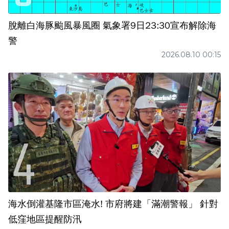
脫離白海豚颱風暴風圈 氣象署9日23:30宣布解除海
警
2026.08.10 00:15
海水倒灌基隆市區淹水! 市府將建「滿潮警報」 針對
低窪地區提醒防汛