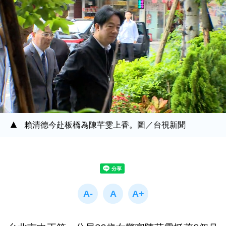
賴清德今赴板橋為陳芊雯上香。圖／台視新聞