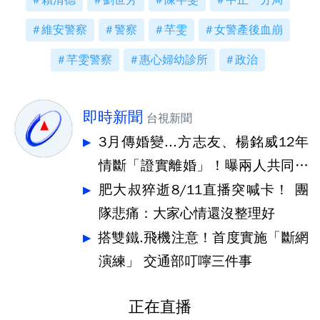
賴清德
劉世芳
陳芊雯
中正一分局
維安警察
警察
芊雯
女警產後血崩
芊雯警察
惠心婦幼診所
政治
即時新聞
台視新聞
3月傳婚變...方志友、楊銘威12年
情斷「證實離婚」！曝兩人共同決
定
肥大叔猝逝8/11直播突喊卡！ 團
隊悲痛：大家心情還沒整理好
搭雙鐵.飛機注意！首度實施「斷網
演練」 交通部叮嚀三件事
正在直播