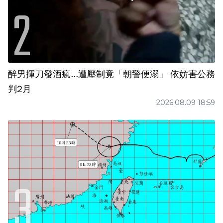
醉男揮刀發酒瘋...遭壓制竟「朝警便溺」 依妨害公務
判2月
2026.08.09 18:59