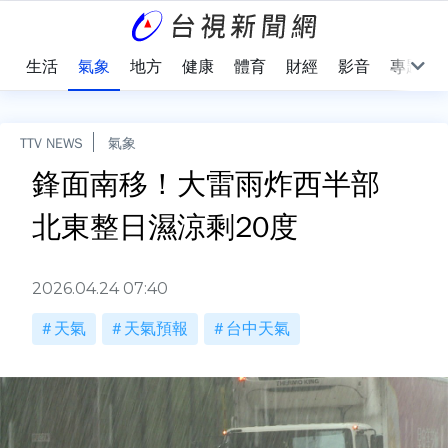
樂
生活
氣象
地方
健康
體育
財經
影音
專題
TTV NEWS
氣象
鋒面南移！大雷雨炸西半部
北東整日濕涼剩20度
2026.04.24 07:40
天氣
天氣預報
台中天氣