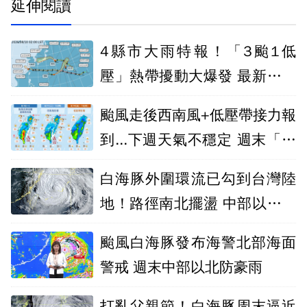
延伸閱讀
4縣市大雨特報！「3颱1低
壓」熱帶擾動大爆發 最新動態
出爐
颱風走後西南風+低壓帶接力報
到...下週天氣不穩定 週末「全
台有雨」
白海豚外圍環流已勾到台灣陸
地！路徑南北擺盪 中部以北豪
大雨
颱風白海豚發布海警北部海面
警戒 週末中部以北防豪雨
打亂父親節！白海豚周末逼近