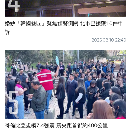
婚紗「韓國藝匠」疑無預警倒閉 北市已接獲10件申
訴
2026.08.10 22:40
哥倫比亞規模7.4強震 震央距首都約400公里