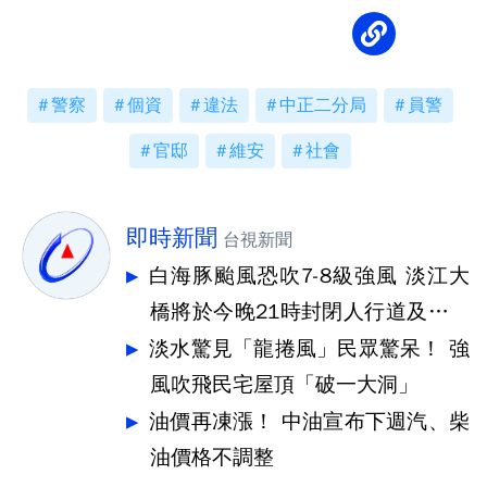
警察
個資
違法
中正二分局
員警
官邸
維安
社會
即時新聞
台視新聞
白海豚颱風恐吹7-8級強風 淡江大
橋將於今晚21時封閉人行道及機車
道
淡水驚見「龍捲風」民眾驚呆！ 強
風吹飛民宅屋頂「破一大洞」
油價再凍漲！ 中油宣布下週汽、柴
油價格不調整