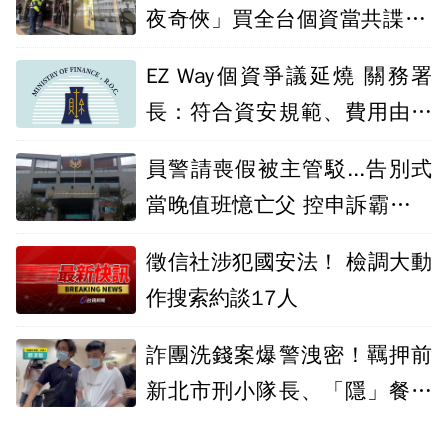
夜奇俠」買全台個資當共諜 北
檢起訴12人
EZ Way個資爭議延燒 關務署
長：符合資安規範、費用由報
關業者負擔
員警請喪假被主管駁...告別式
當晚值班憶亡父 控申訴霸凌卻
未被受理
徵信社涉犯國安法！ 檢調大動
作搜索約談17人
詐團洗錢案爆警洩密！羈押前
新北市刑小隊長、「隱」餐飲
集團負責人