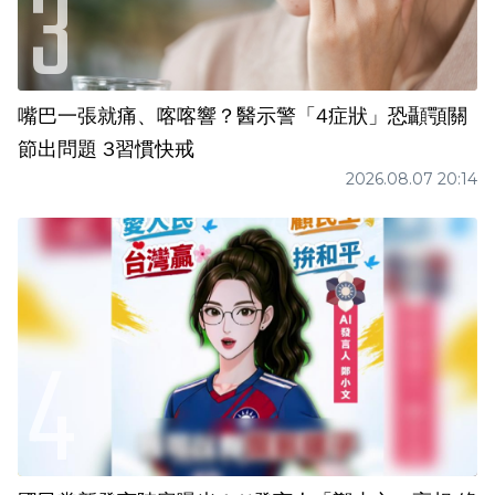
嘴巴一張就痛、喀喀響？醫示警「4症狀」恐顳顎關
節出問題 3習慣快戒
2026.08.07 20:14