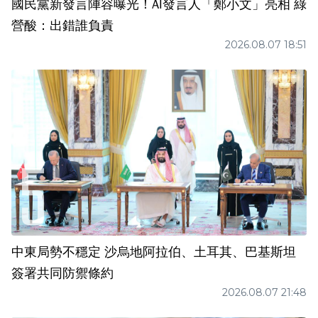
國民黨新發言陣容曝光！AI發言人「鄭小文」亮相 綠
營酸：出錯誰負責
2026.08.07 18:51
中東局勢不穩定 沙烏地阿拉伯、土耳其、巴基斯坦
簽署共同防禦條約
2026.08.07 21:48