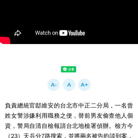
負責總統官邸維安的台北市中正二分局，一名曾
姓女警涉嫌利用職務之便，替前男友偷查他人個
資，警局自清自檢報請台北地檢署偵辦。檢方今
（23）天兵分7路搜索，並將兩名被告約談到案，