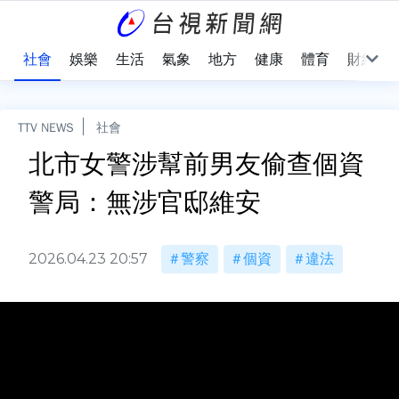
際
社會
娛樂
生活
氣象
地方
健康
體育
財經
TTV NEWS
社會
北市女警涉幫前男友偷查個資
警局：無涉官邸維安
2026.04.23 20:57
警察
個資
違法