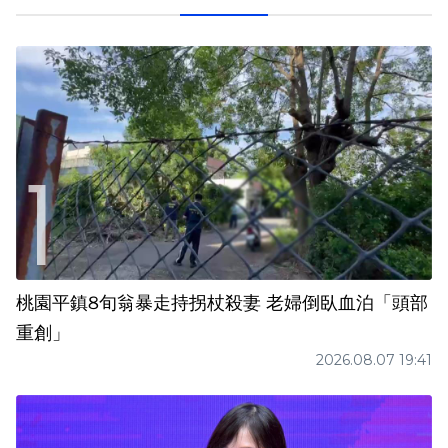
桃園平鎮8旬翁暴走持拐杖殺妻 老婦倒臥血泊「頭部
重創」
2026.08.07 19:41