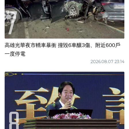
高雄光華夜市轎車暴衝 撞毀6車釀3傷、附近600戶
一度停電
2026.08.07 23:14