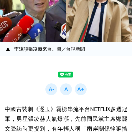
李遠談張凌赫來台。圖／台視新聞
中國古裝劇《逐玉》霸榜串流平台NETFLIX多週冠
軍，男星張凌赫人氣爆漲，先前國民黨主席鄭麗
文受訪時更提到，有年輕人稱「兩岸關係幹嘛搞