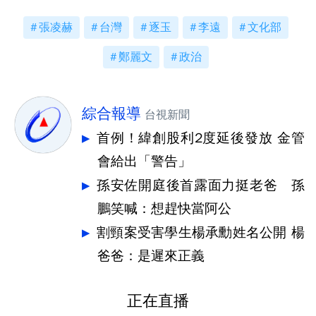
張凌赫
台灣
逐玉
李遠
文化部
鄭麗文
政治
綜合報導
台視新聞
首例！緯創股利2度延後發放 金管
會給出「警告」
孫安佐開庭後首露面力挺老爸 孫
鵬笑喊：想趕快當阿公
割頸案受害學生楊承勳姓名公開 楊
爸爸：是遲來正義
正在直播