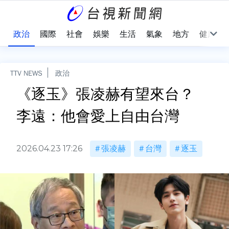
點
政治
國際
社會
娛樂
生活
氣象
地方
健康
TTV NEWS
政治
《逐玉》張凌赫有望來台？
李遠：他會愛上自由台灣
2026.04.23 17:26
張凌赫
台灣
逐玉