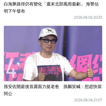
白海豚路徑仍有變化「週末北部風雨最劇」 海警估
明下午發布
2026.08.06 20:33
孫安佐開庭後首露面力挺老爸 孫鵬笑喊：想趕快當
阿公
2026.08.06 21:07