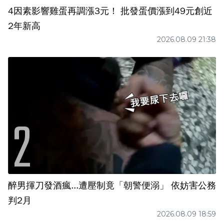
4因素影響雞蛋再調漲3元！ 批發蛋價漲到49元創近
2年新高
2026.08.09 21:38
醉男揮刀發酒瘋...遭壓制竟「朝警便溺」 依妨害公務
判2月
2026.08.09 18:59