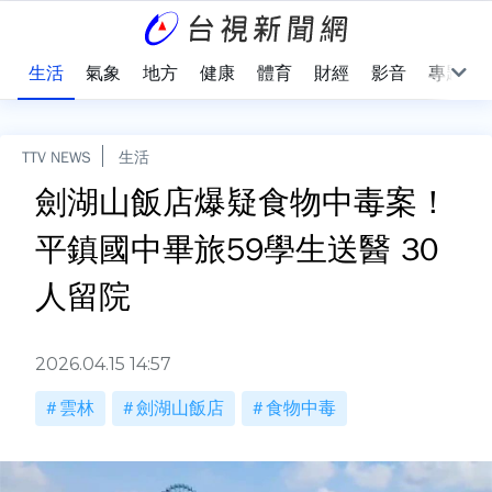
樂
生活
氣象
地方
健康
體育
財經
影音
專題
TTV NEWS
生活
劍湖山飯店爆疑食物中毒案！
平鎮國中畢旅59學生送醫 30
人留院
2026.04.15 14:57
雲林
劍湖山飯店
食物中毒