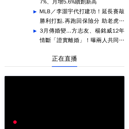
7%、月增5.6%續創新高
MLB／李灝宇代打建功！延長賽敲
勝利打點.再跑回保險分 助老虎奪
勝
3月傳婚變...方志友、楊銘威12年
情斷「證實離婚」！曝兩人共同決
定
正在直播