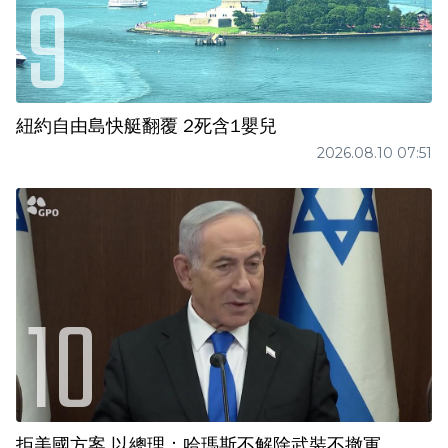
紐約自由島快艇翻覆 2死含1嬰兒
2026.08.10 07:51
拒美國方案 以總理：哈瑪斯不解除武裝不撤軍