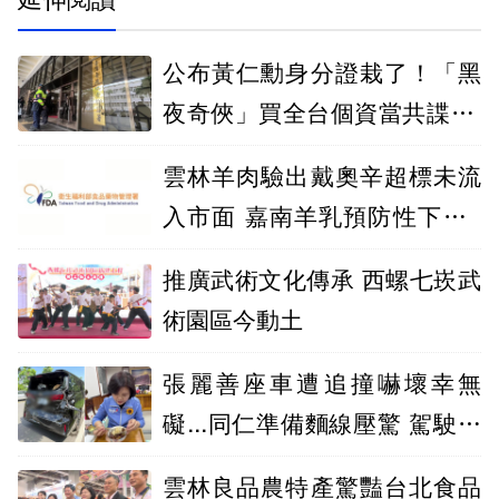
公布黃仁勳身分證栽了！「黑
夜奇俠」買全台個資當共諜 北
檢起訴12人
雲林羊肉驗出戴奧辛超標未流
入市面 嘉南羊乳預防性下架4
公噸
推廣武術文化傳承 西螺七崁武
術園區今動土
張麗善座車遭追撞嚇壞幸無
礙...同仁準備麵線壓驚 駕駛稱
「煞車失靈」
雲林良品農特產驚豔台北食品