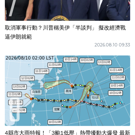
取消軍事行動？川普稱美伊「半談判」 擬改經濟戰
逼伊朗就範
2026.08.10 09:33
4縣市大雨特報！「3颱1低壓」熱帶擾動大爆發 最新