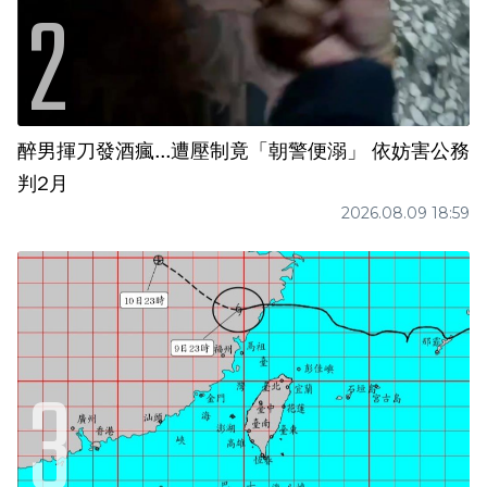
醉男揮刀發酒瘋...遭壓制竟「朝警便溺」 依妨害公務
判2月
2026.08.09 18:59