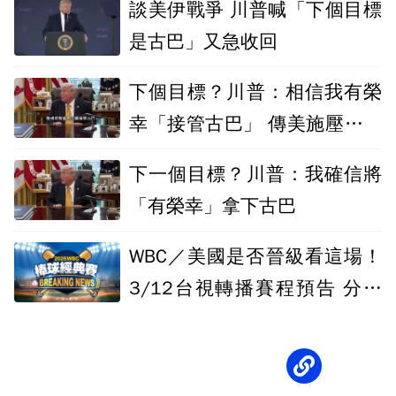
談美伊戰爭 川普喊「下個目標
是古巴」又急收回
下個目標？川普：相信我有榮
幸「接管古巴」 傳美施壓要古
巴總統下台
下一個目標？川普：我確信將
「有榮幸」拿下古巴
WBC／美國是否晉級看這場！
3/12台視轉播賽程預告 分組
龍頭戰開打