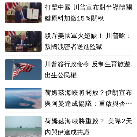
打擊中國 川普宣布對半導體關
鍵原料加徵15％關稅
駁斥美國軍火短缺！ 川普嗆：
叛國洩密者送進監獄
川普簽行政命令 反制生育旅遊.
出生公民權
荷姆茲海峽將開放？伊朗宣布
與阿曼達成協議：重啟與否取
決美國
荷姆茲海峽將重啟？ 美曝2天
內與伊達成共識