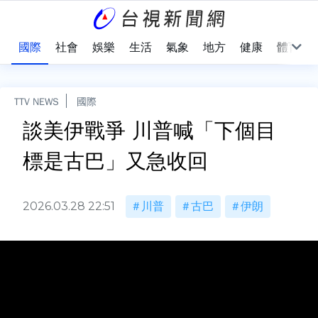
治
國際
社會
娛樂
生活
氣象
地方
健康
體育
TTV NEWS
國際
談美伊戰爭 川普喊「下個目
標是古巴」又急收回
2026.03.28 22:51
川普
古巴
伊朗