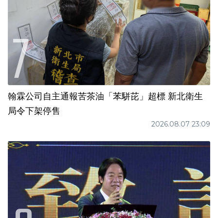
翰霖公司自主通報苦茶油「苯駢芘」超標 新北衛生
局令下架停售
2026.08.07 23:09