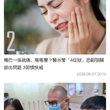
嘴巴一張就痛、喀喀響？醫示警「4症狀」恐顳顎關
節出問題 3習慣快戒
2026.08.07 20:14