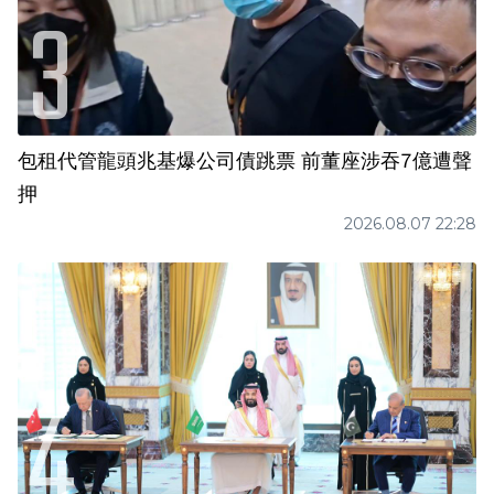
包租代管龍頭兆基爆公司債跳票 前董座涉吞7億遭聲
押
2026.08.07 22:28