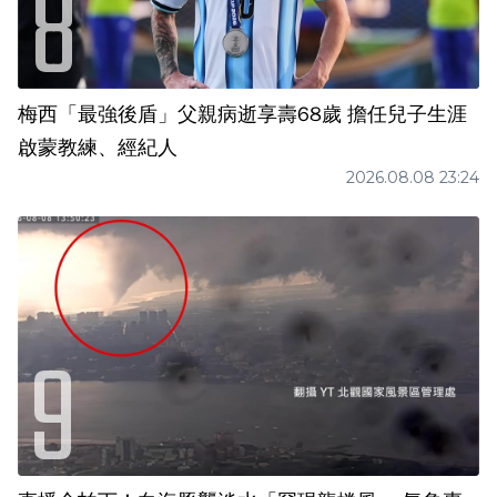
梅西「最強後盾」父親病逝享壽68歲 擔任兒子生涯
啟蒙教練、經紀人
2026.08.08 23:24