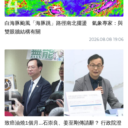
白海豚颱風「海豚跳」路徑南北擺盪 氣象專家：與
雙眼牆結構有關
2026.08.08 19:06
致癌油燒1個月...石崇良、姜至剛傳請辭？ 行政院澄