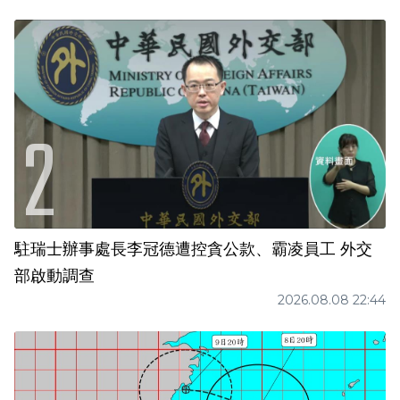
駐瑞士辦事處長李冠德遭控貪公款、霸凌員工 外交
部啟動調查
2026.08.08 22:44