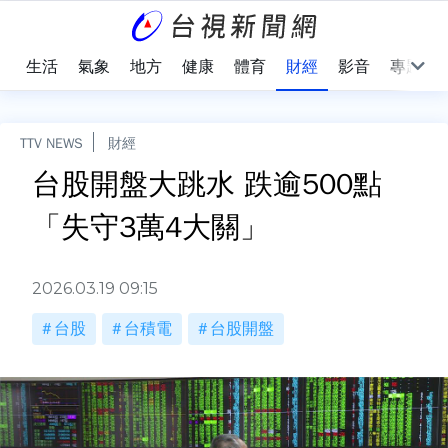
樂
生活
氣象
地方
健康
體育
財經
影音
專題
TTV NEWS
財經
台股開盤大跳水 跌逾500點
「失守3萬4大關」
2026.03.19 09:15
台股
台積電
台股開盤