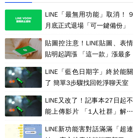
LINE「最無用功能」取消！ 9
月底正式退場「可一鍵備份」
貼圖控注意！LINE貼圖、表情
貼明起調漲 「這一款」漲最多
LINE「藍色日期字」終於能關
了 簡單3步驟找回乾淨聊天室
LINE又改了！記事本27日起不
能上傳影片 「1人社群」解法
曝
LINE新功能害對話滿滿「超連