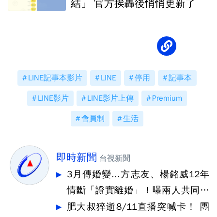
結」 官方挨轟後悄悄更新了
LINE記事本影片
LINE
停用
記事本
LINE影片
LINE影片上傳
Premium
會員制
生活
即時新聞
台視新聞
3月傳婚變...方志友、楊銘威12年
情斷「證實離婚」！曝兩人共同決
定
肥大叔猝逝8/11直播突喊卡！ 團