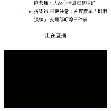
隊悲痛：大家心情還沒整理好
搭雙鐵.飛機注意！首度實施「斷網
演練」 交通部叮嚀三件事
正在直播