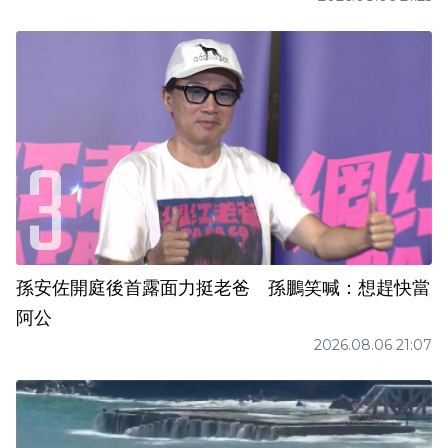
孫安佐開庭後首露面力挺老爸 孫鵬笑喊：想趕快當
阿公
2026.08.06 21:07