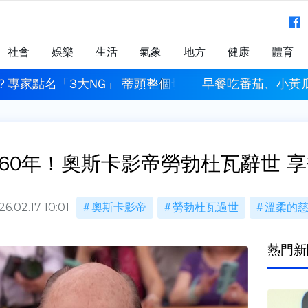
社會
娛樂
生活
氣象
地方
健康
體育
？專家點名「3大NG」 蒂頭整個切掉也錯
早餐吃番茄、小黃
60年！奧斯卡影帝勞勃杜瓦辭世 享
26.02.17 10:01
奧斯卡影帝
勞勃杜瓦過世
溫柔的
熱門新