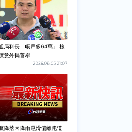
通局科長「帳戶多64萬」 檢
瀆意外揭善舉
2026.08.05 21:07
6夜航降落因降雨濕滑偏離跑道