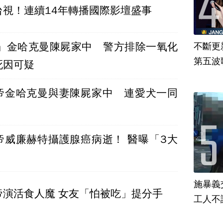
台視！連續14年轉播國際影壇盛事
命」金哈克曼陳屍家中 警方排除一氧化
不斷更新
第五波歌
死因可疑
帝金哈克曼與妻陳屍家中 連愛犬一同
廉赫特攝護腺癌病逝！ 醫曝「3大
施暴義
帝演活食人魔 女友「怕被吃」提分手
工人不