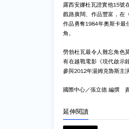
露西安娜杜瓦證實他15號
戲路廣闊、作品豐富，在
作品勇奪1984年奧斯卡
角。
勞勃杜瓦最令人難忘角色
有在越戰電影《現代啟示
參與2012年湯姆克魯斯主
國際中心／張立德 編撰 
延伸閱讀