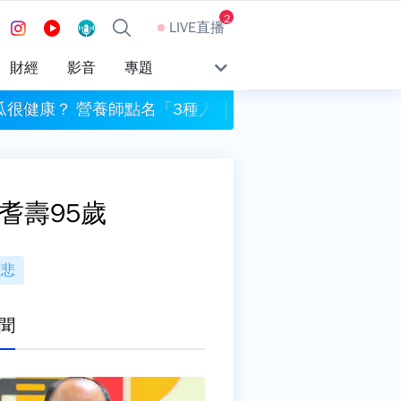
2
LIVE直播
財經
影音
專題
瓜很健康？ 營養師點名「3種人」別生吃
新店耕莘醫院傳暴力事
耆壽95歲
慈悲
聞