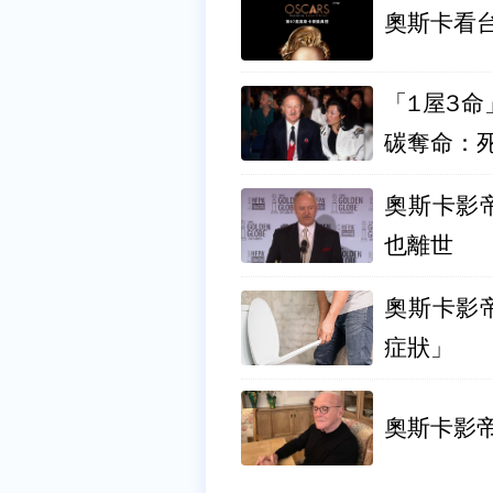
奧斯卡看
「1屋3
碳奪命：
奧斯卡影
也離世
奧斯卡影帝威
症狀」
奧斯卡影