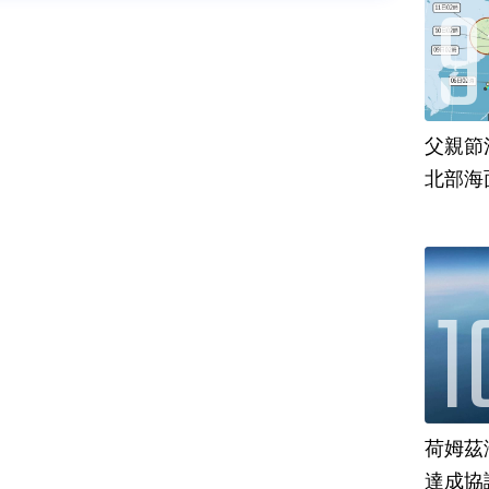
父親節
北部海
荷姆茲
達成協