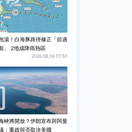
泡湯！白海豚路徑修正「掠過
面」 2地成降雨熱區
2026.08.06 07:30
海峽將開放？伊朗宣布與阿曼
議：重啟與否取決美國