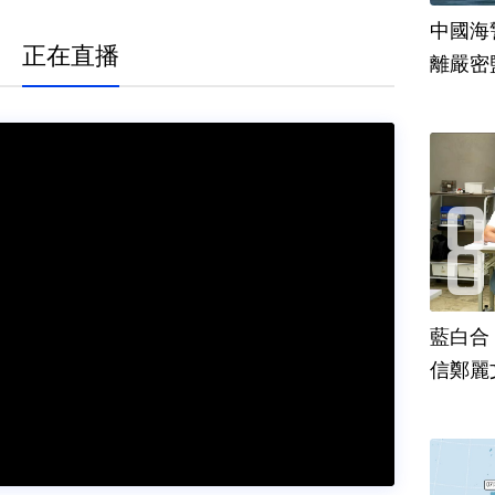
中國海
正在直播
離嚴密
藍白合
信鄭麗