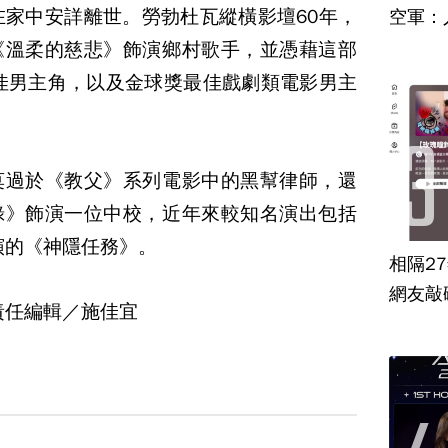
在家中安詳離世。勞勃杜瓦縱橫影壇60年，
空軍：
《溫柔的慈悲》飾演鄉村歌手，並憑藉這部
最佳男主角，以及金球獎最佳戲劇類電影男主
莫過於《教父》系列電影中的黑幫律師，還
錄》飾演一位中校，近年來較知名演出包括
演的《神隱任務》。
相隔2
網友敲
責任編輯／施佳宜