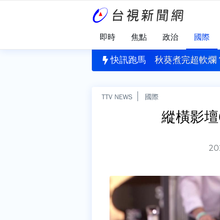
即時
焦點
政治
國際
洗一次？台電公布答案 「1晾乾習慣」恐害濾網報銷
快訊跑馬
秋葵煮完超軟爛
TTV NEWS
國際
縱橫影壇
20