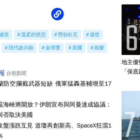
過世
溫柔的慈悲
勞勃杜瓦
過世
現代啟示錄
金球獎
美國
娛樂
地主優
「保底
報
台視新聞
蘭防空攔截武器短缺 俄軍猛轟基輔增至17
茲海峽將開放？伊朗宣布與阿曼達成協議：
與否取決美國
收盤漲跌互見 道瓊再創新高、SpaceX狂瀉1
％