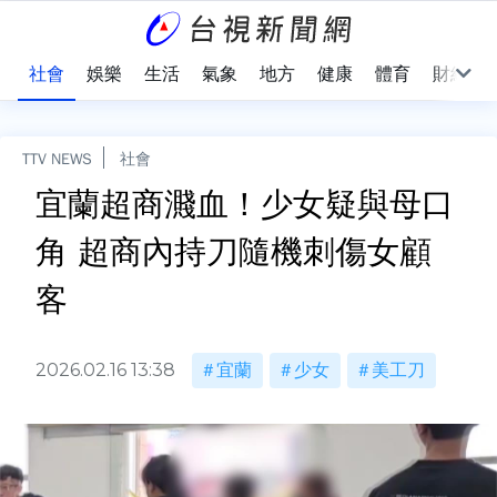
際
社會
娛樂
生活
氣象
地方
健康
體育
財經
TTV NEWS
社會
宜蘭超商濺血！少女疑與母口
角 超商內持刀隨機刺傷女顧
客
2026.02.16 13:38
宜蘭
少女
美工刀