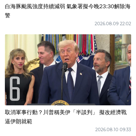
白海豚颱風強度持續減弱 氣象署擬今晚23:30解除海
警
2026.08.09 22:02
取消軍事行動？川普稱美伊「半談判」 擬改經濟戰
逼伊朗就範
2026.08.10 09:33