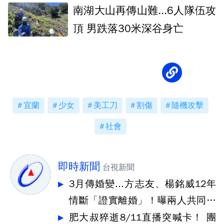
南湖大山再傳山難...6人隊伍攻
頂 男跌落30米深谷身亡
宜蘭
少女
美工刀
割傷
隨機攻擊
社會
即時新聞
台視新聞
3月傳婚變...方志友、楊銘威12年
情斷「證實離婚」！曝兩人共同決
定
肥大叔猝逝8/11直播突喊卡！ 團