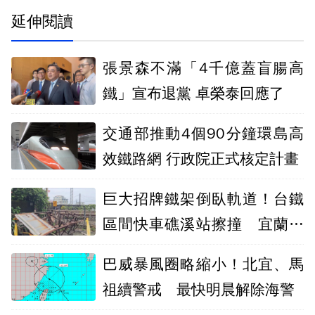
延伸閱讀
張景森不滿「4千億蓋盲腸高
鐵」宣布退黨 卓榮泰回應了
交通部推動4個90分鐘環島高
效鐵路網 行政院正式核定計畫
巨大招牌鐵架倒臥軌道！台鐵
區間快車礁溪站擦撞 宜蘭線
一度停駛
巴威暴風圈略縮小！北宜、馬
祖續警戒 最快明晨解除海警