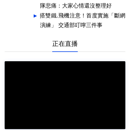
隊悲痛：大家心情還沒整理好
搭雙鐵.飛機注意！首度實施「斷網
演練」 交通部叮嚀三件事
正在直播