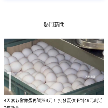
熱門新聞
4因素影響雞蛋再調漲3元！ 批發蛋價漲到49元創近
2年新高