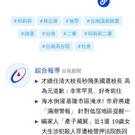
邱莉莉
林志展
無罪
台南議長賄選
賄選
台南
二審
邱莉莉二審
台南高分院
社會
綜合報導
台視新聞
才續任清大校長秒飛美國選校長 高
為元道歉：非常罕見、好奇前往
海水倒灌基隆市區淹水! 市府將建
「滿潮警報」 針對低窪地區提醒防
汛
瞞家人「產子藏屍」近1週 19歲女
大生涉犯殺人罪遭檢聲押法院飭回