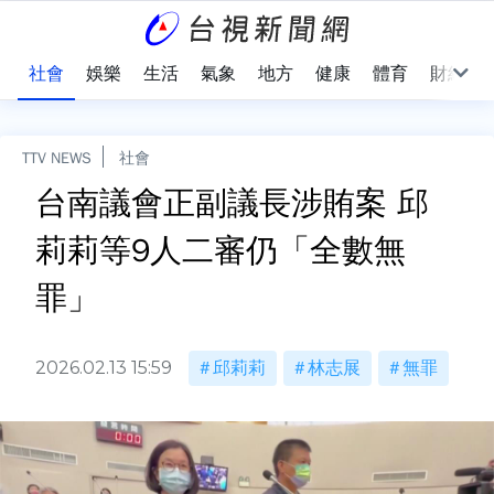
際
社會
娛樂
生活
氣象
地方
健康
體育
財經
TTV NEWS
社會
台南議會正副議長涉賄案 邱
莉莉等9人二審仍「全數無
罪」
2026.02.13 15:59
邱莉莉
林志展
無罪