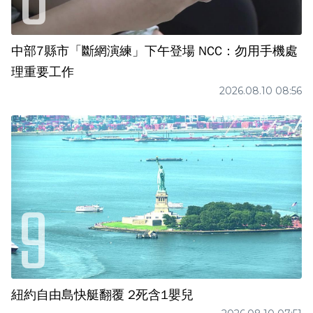
中部7縣市「斷網演練」下午登場 NCC：勿用手機處
理重要工作
2026.08.10 08:56
紐約自由島快艇翻覆 2死含1嬰兒