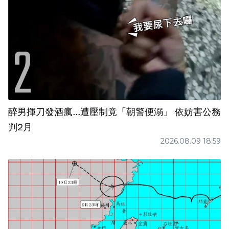
醉男揮刀發酒瘋...遭壓制竟「朝警便溺」 依妨害公務
判2月
2026.08.09 18:59