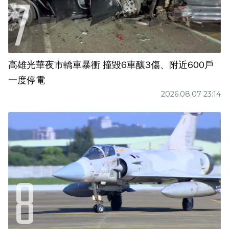
高雄光華夜市轎車暴衝 撞毀6車釀3傷、附近600戶
一度停電
2026.08.07 23:14