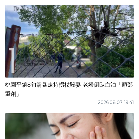
桃園平鎮8旬翁暴走持拐杖殺妻 老婦倒臥血泊「頭部
重創」
2026.08.07 19:41