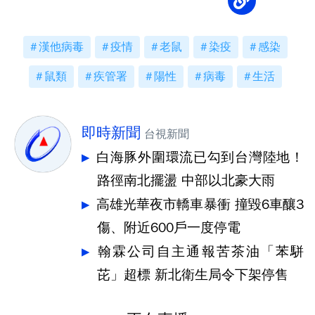
漢他病毒
疫情
老鼠
染疫
感染
鼠類
疾管署
陽性
病毒
生活
即時新聞
台視新聞
白海豚外圍環流已勾到台灣陸地！
路徑南北擺盪 中部以北豪大雨
高雄光華夜市轎車暴衝 撞毀6車釀3
傷、附近600戶一度停電
翰霖公司自主通報苦茶油「苯駢
芘」超標 新北衛生局令下架停售