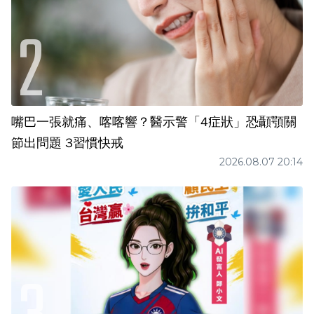
嘴巴一張就痛、喀喀響？醫示警「4症狀」恐顳顎關
節出問題 3習慣快戒
2026.08.07 20:14