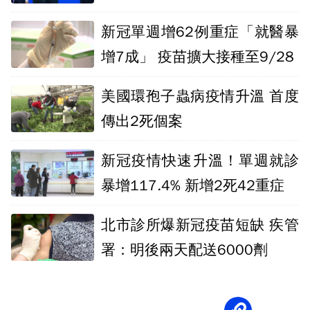
新冠單週增62例重症「就醫暴
增7成」 疫苗擴大接種至9/28
美國環孢子蟲病疫情升溫 首度
傳出2死個案
新冠疫情快速升溫！單週就診
暴增117.4% 新增2死42重症
北市診所爆新冠疫苗短缺 疾管
署：明後兩天配送6000劑