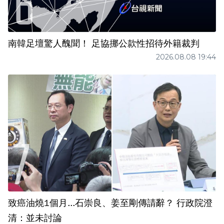
南韓足壇驚人醜聞！ 足協挪公款性招待外籍裁判
2026.08.08 19:44
致癌油燒1個月...石崇良、姜至剛傳請辭？ 行政院澄
清：並未討論