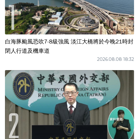
白海豚颱風恐吹7-8級強風 淡江大橋將於今晚21時封
閉人行道及機車道
2026.08.08 18:32