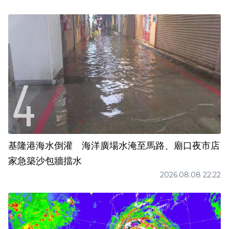
基隆港海水倒灌 海洋廣場水淹至馬路、廟口夜市店
家急築沙包牆擋水
2026.08.08 22:22