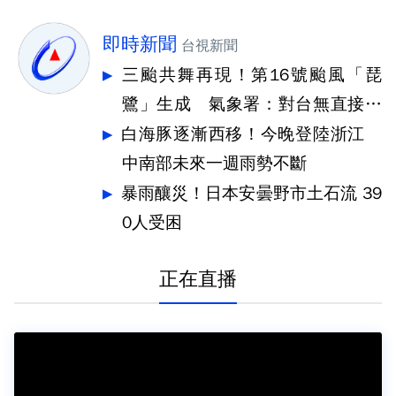
即時新聞
台視新聞
三颱共舞再現！第16號颱風「琵
鷺」生成 氣象署：對台無直接影
響
白海豚逐漸西移！今晚登陸浙江
中南部未來一週雨勢不斷
暴雨釀災！日本安曇野市土石流 39
0人受困
正在直播