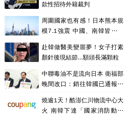
款性招待外籍裁判
周圍國家也有感！日本熊本規
模7.1強震 中國、南韓皆有震
感
赴韓做醫美變噩夢！女子打素
顏針後現結節...額頭長滿顆粒
中聯毒油不是流向日本 衛福部
晚間改口：銷往韓國已通報下
游
燒逾1天！酷澎仁川物流中心大
火 南韓下達「國家消防動員
令」滅火