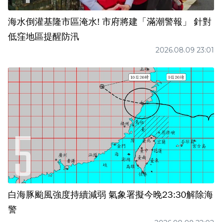
海水倒灌基隆市區淹水! 市府將建「滿潮警報」 針對
低窪地區提醒防汛
2026.08.09 23:01
白海豚颱風強度持續減弱 氣象署擬今晚23:30解除海
警