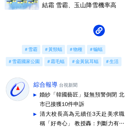
結霜 雪霸、玉山降雪機率高
雪霸
黃頸蝠
物種
蝙蝠
雪霸國家公園
霜毛蝠
金黃鼠耳蝠
生活
綜合報導
台視新聞
婚紗「韓國藝匠」疑無預警倒閉 北
市已接獲10件申訴
清大校長高為元續任3天赴美求職
稱「好奇心」 教授轟：判斷力有問