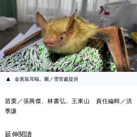
金黃鼠耳蝠。圖／雪管處提供
苗栗／張興傑、林書弘、王東山 責任編輯／洪
季謙
延伸閱讀