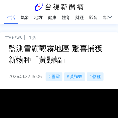
樂
生活
氣象
地方
健康
體育
財經
影音
專題
TTV NEWS
生活
監測雪霸觀霧地區 驚喜捕獲
新物種「黃頸蝠」
2026.01.22 19:06
雪霸
黃頸蝠
物種