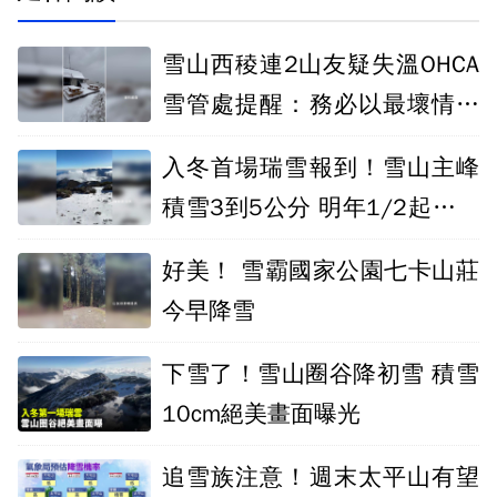
雪山西稜連2山友疑失溫OHCA
雪管處提醒：務必以最壞情境
作準備
入冬首場瑞雪報到！雪山主峰
積雪3到5公分 明年1/2起雪季
管理
好美！ 雪霸國家公園七卡山莊
今早降雪
下雪了！雪山圈谷降初雪 積雪
10cm絕美畫面曝光
追雪族注意！週末太平山有望