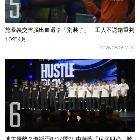
施暴義交害腦出血還嗆「別裝了」 工人不認錯重判
10年4月
2026.08.05 21:31
地主優勢？瓊斯盃8/14開打 中華藍「保底四強」掀