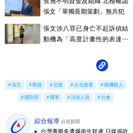
查無不明資金及組織 北檢確認
張文「單獨長期策劃」無共犯
張文涉八罪已身亡不起訴偵結
動機為「高度計畫性的表達式
犯罪」
張文
鄭捷
北捷
台北捷運
隨機殺人
國防部
國軍
汰除人員
社會
綜合報導
台視新聞
台灣養樂多遭爆衛生疑慮 日媒揭吹