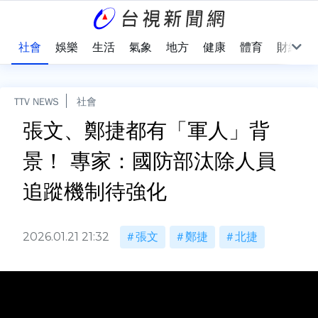
際
社會
娛樂
生活
氣象
地方
健康
體育
財經
TTV NEWS
社會
張文、鄭捷都有「軍人」背
景！ 專家：國防部汰除人員
追蹤機制待強化
2026.01.21 21:32
張文
鄭捷
北捷