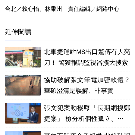
台北／賴心怡、林秉州 責任編輯／網路中心
延伸閱讀
北車捷運站M8出口驚傳有人亮
刀！ 警獲報調監視器擴大搜索
協助破解張文筆電加密軟體？
華碩澄清是誤解、非事實
張文犯案動機曝「長期網搜鄭
捷案」 檢分析個性孤立、具反
社會情節