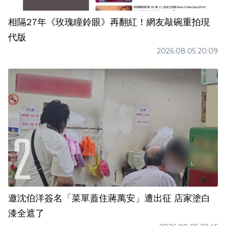
相隔27年《玫瑰瞳鈴眼》再翻紅！網友敲碗重拍現
代版
2026.08.05 20:09
邀沈伯洋簽名「菜單蓋住蔣萬安」遭出征 店家塗白
漆全遮了