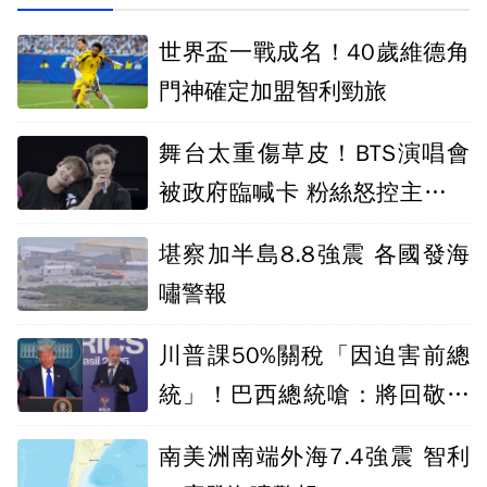
世界盃一戰成名！40歲維德角
門神確定加盟智利勁旅
舞台太重傷草皮！BTS演唱會
被政府臨喊卡 粉絲怒控主辦方
負責
堪察加半島8.8強震 各國發海
嘯警報
川普課50%關稅「因迫害前總
統」！巴西總統嗆：將回敬美
國
南美洲南端外海7.4強震 智利