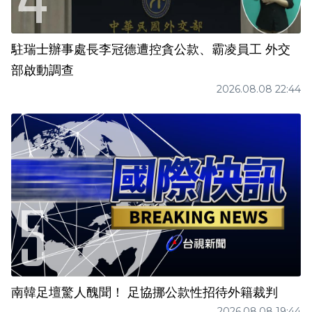
駐瑞士辦事處長李冠德遭控貪公款、霸凌員工 外交
部啟動調查
2026.08.08 22:44
南韓足壇驚人醜聞！ 足協挪公款性招待外籍裁判
2026.08.08 19:44