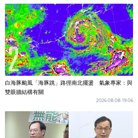
白海豚颱風「海豚跳」路徑南北擺盪 氣象專家：與
雙眼牆結構有關
2026.08.08 19:06