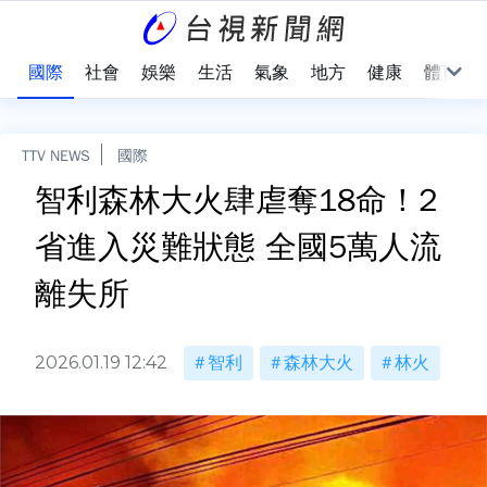
治
國際
社會
娛樂
生活
氣象
地方
健康
體育
TTV NEWS
國際
智利森林大火肆虐奪18命！2
省進入災難狀態 全國5萬人流
離失所
2026.01.19 12:42
智利
森林大火
林火