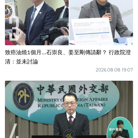
致癌油燒1個月...石崇良、姜至剛傳請辭？ 行政院澄
清：並未討論
2026.08.08 19:07