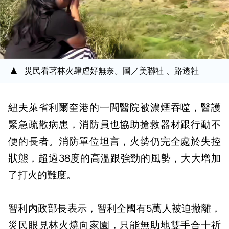
災民看著林火肆虐好無奈。圖／美聯社 、路透社
紐夫萊省利爾奎港的一間醫院被濃煙吞噬，醫護
緊急疏散病患，消防員也協助搶救器材跟行動不
便的長者。消防單位坦言，火勢仍完全處於失控
狀態，超過38度的高溫跟強勁的風勢，大大增加
了打火的難度。
智利內政部長表示，智利全國有5萬人被迫撤離，
災民眼見林火燒向家園，只能無助地雙手合十祈