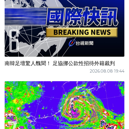
南韓足壇驚人醜聞！ 足協挪公款性招待外籍裁判
2026.08.08 19:44