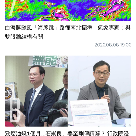
白海豚颱風「海豚跳」路徑南北擺盪 氣象專家：與
雙眼牆結構有關
2026.08.08 19:06
致癌油燒1個月...石崇良、姜至剛傳請辭？ 行政院澄