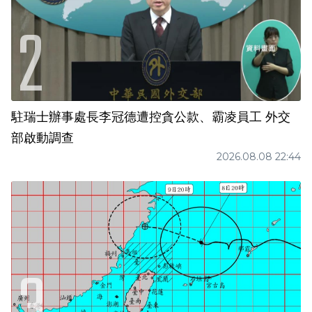
駐瑞士辦事處長李冠德遭控貪公款、霸凌員工 外交
部啟動調查
2026.08.08 22:44