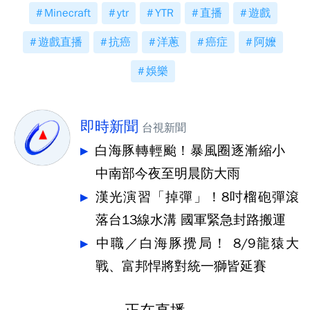
Minecraft
ytr
YTR
直播
遊戲
遊戲直播
抗癌
洋蔥
癌症
阿嬤
娛樂
即時新聞
台視新聞
白海豚轉輕颱！暴風圈逐漸縮小
中南部今夜至明晨防大雨
漢光演習「掉彈」！8吋榴砲彈滾
落台13線水溝 國軍緊急封路搬運
中職／白海豚攪局！ 8/9龍猿大
戰、富邦悍將對統一獅皆延賽