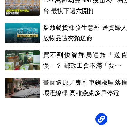
127萬劑幼兒BNT疫苗8/19抵
台 最快下週六開打
疑放餐貨梯發生意外 送貨婦人
放物品遭夾頸送命
買不到快篩郵局遭指「送貨
慢」？ 郵政工會不滿「要求道
歉」
畫面還原／曳引車鋼板噴落撞
壞電線桿 高雄燕巢多戶停電