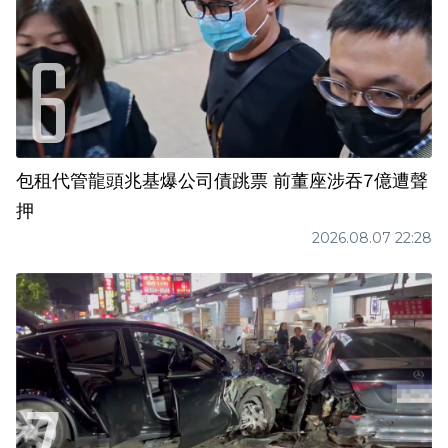
包租代管龍頭兆基爆公司債跳票 前董座涉吞7億遭聲
押
2026.08.07 22:28