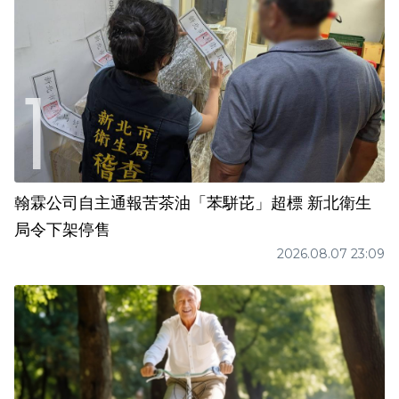
翰霖公司自主通報苦茶油「苯駢芘」超標 新北衛生
局令下架停售
2026.08.07 23:09