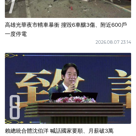
高雄光華夜市轎車暴衝 撞毀6車釀3傷、附近600戶
一度停電
2026.08.07 23:14
賴總統合體沈伯洋 喊話國家要順、月薪破3萬