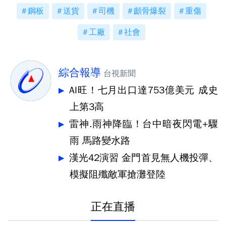
鋼板
送貨
司機
顱骨爆裂
重傷
工廠
社會
綜合報導
台視新聞
AI旺！七月出口達753億美元 成史
上第3高
雷神.雨神降臨！台中暗夜閃電+驟
雨 馬路變水路
漢光42演習 金門首見無人機投彈、
模擬阻殲敵軍搶灘登陸
正在直播