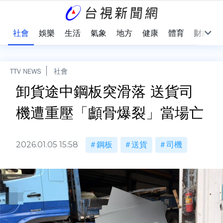
際
社會
娛樂
生活
氣象
地方
健康
體育
財經
TTV NEWS
社會
卸貨途中鋼板突滑落 送貨司
機遭重壓「顱骨爆裂」當場亡
2026.01.05 15:58
鋼板
送貨
司機