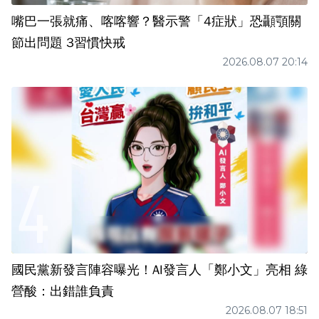
嘴巴一張就痛、喀喀響？醫示警「4症狀」恐顳顎關
節出問題 3習慣快戒
2026.08.07 20:14
國民黨新發言陣容曝光！AI發言人「鄭小文」亮相 綠
營酸：出錯誰負責
2026.08.07 18:51