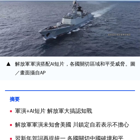
解放軍軍演搭配AI短片，各國關切區域和平受威脅。圖
／畫面攝自AP
軍演+AI短片 解放軍大搞認知戰
解放軍軍演未知會美國 川鎮定自若表示不擔心
習新年賀詞再提統一 各國關切中國破壞和平