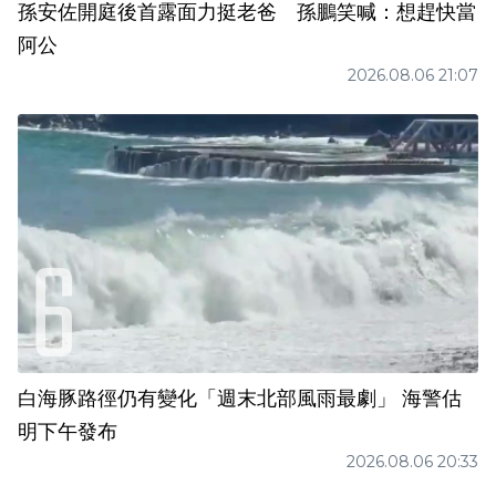
孫安佐開庭後首露面力挺老爸 孫鵬笑喊：想趕快當
阿公
2026.08.06 21:07
白海豚路徑仍有變化「週末北部風雨最劇」 海警估
明下午發布
2026.08.06 20:33