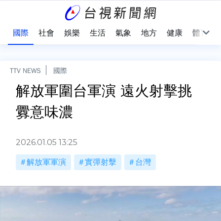
治
國際
社會
娛樂
生活
氣象
地方
健康
體育
TTV NEWS
國際
解放軍圍台軍演 遠火射擊挑
釁意味濃
2026.01.05 13:25
解放軍軍演
實彈射擊
台灣