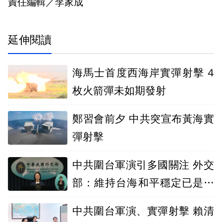
責任編輯／李家成
延伸閱讀
海馬士首度西海岸實彈射擊 4
枚火箭彈未如期發射
鄭習會前夕 中共突宣布黃海實
彈射擊
中共圍台軍演引多國關注 外交
部：維持台海和平穩定已是國
際共識
中共圍台軍演、實彈射擊 賴清