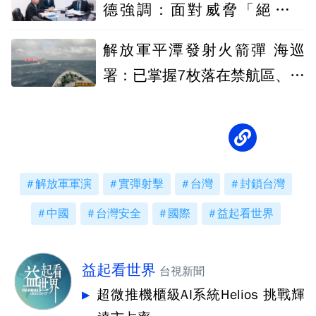
德強調：面對威脅「絕不退
讓」
解放軍平潭發射火箭彈 海巡
署：已掌握7枚落在禁航區、海
上人船平安
解放軍軍演
實彈射擊
台灣
封鎖台灣
中國
台灣安全
國際
益起看世界
益起看世界
台視新聞
超微推機櫃級AI系統Helios 挑戰輝