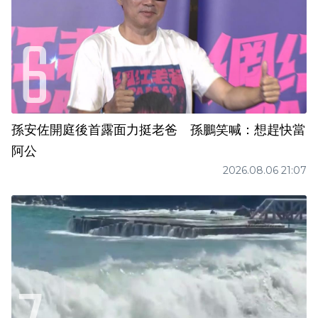
孫安佐開庭後首露面力挺老爸 孫鵬笑喊：想趕快當
阿公
2026.08.06 21:07