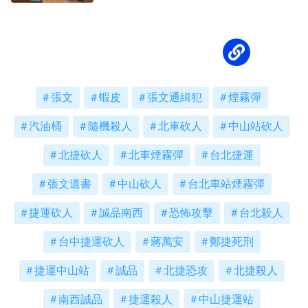
社會情節
張文
蝦皮
張文通緝犯
煙霧彈
汽油桶
隨機殺人
北車砍人
中山站砍人
北捷砍人
北車煙霧彈
台北捷運
張文遺書
中山砍人
台北車站煙霧彈
捷運砍人
誠品南西
恐怖攻擊
台北殺人
台中捷運砍人
蔣萬安
鄭捷死刑
捷運中山站
誠品
北捷恐攻
北捷殺人
南西誠品
捷運殺人
中山捷運站