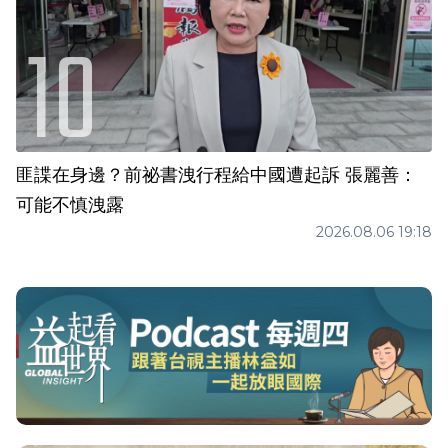
匪諜在身邊？前祕書洩行程給中國遭起訴 張麗善：
可能不慎洩露
2026.08.06 19:18