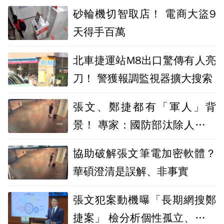
砂輪機切智取店！ 電商大盜9
天得手百萬
北車捷運站M8出口驚傳有人亮
刀！ 警獲報調監視器擴大搜索
張文、鄭捷都有「軍人」背
景！ 專家：國防部汰除人員追
蹤機制待強化
協助破解張文筆電加密軟體？
華碩澄清是誤解、非事實
張文犯案動機曝「長期網搜鄭
捷案」 檢分析個性孤立、具反