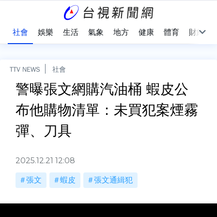
際
社會
娛樂
生活
氣象
地方
健康
體育
財經
TTV NEWS
社會
警曝張文網購汽油桶 蝦皮公
布他購物清單：未買犯案煙霧
彈、刀具
2025.12.21 12:08
張文
蝦皮
張文通緝犯