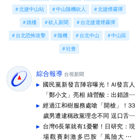
北捷中山站
中山隨機砍人
北捷煙霧彈
跳樓
砍人新聞
台北捷運煙霧彈
台北恐怖攻擊
隨機
台北中山
中山區
社會
綜合報導
台視新聞
國民黨新發言陣容曝光！AI發言人
「鄭小文」亮相 綠營酸：出錯誰負
責
經過江和樹服務處嗆「開槍」！33
歲男遭逮稱政黨理念不同 逞口舌之
快
台灣6長輩就有1憂鬱！日研究：現
場觀賽刺激多巴胺「風險大降3