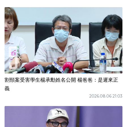
割頸案受害學生楊承勳姓名公開 楊爸爸：是遲來正
義
2026.08.06 21:03