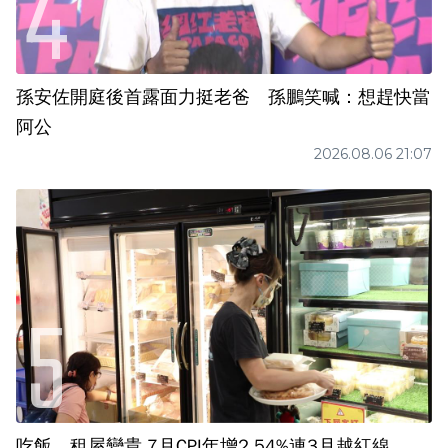
孫安佐開庭後首露面力挺老爸 孫鵬笑喊：想趕快當
阿公
2026.08.06 21:07
吃飯、租屋變貴 7月CPI年增2.54%連3月越紅線