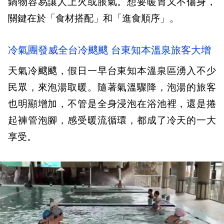
鍋物容易讓人上火或脹氣。想要暖胃又不傷身，
關鍵在於「食材搭配」和「進食順序」。
冷氣團發威全台冷颼颼 台東知本溫泉旅客大增
天氣冷颼颼，假日一早台東知本溫泉區湧入不少
民眾，來泡湯取暖。隨著氣溫驟降，泡湯的旅客
也明顯增加，不管是全身浸泡在浴池裡，還是捲
起褲管泡腳，感受暖流循環，都成了冷天的一大
享受。