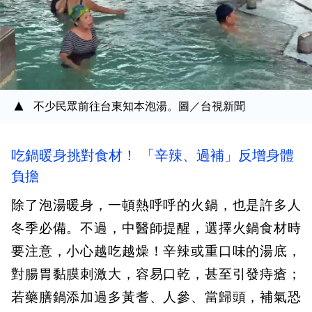
不少民眾前往台東知本泡湯。圖／台視新聞
吃鍋暖身挑對食材！ 「辛辣、過補」反增身體
負擔
除了泡湯暖身，一頓熱呼呼的火鍋，也是許多人
冬季必備。不過，中醫師提醒，選擇火鍋食材時
要注意，小心越吃越燥！辛辣或重口味的湯底，
對腸胃黏膜刺激大，容易口乾，甚至引發痔瘡；
若藥膳鍋添加過多黃耆、人參、當歸頭，補氣恐