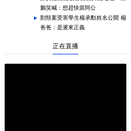
鵬笑喊：想趕快當阿公
割頸案受害學生楊承勳姓名公開 楊
爸爸：是遲來正義
正在直播