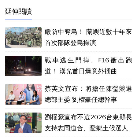
延伸閱讀
嚴防中奪島！ 蘭嶼近數十年來
首次部隊登島操演
戰車逃生門掉、F16衝出跑
道！ 漢光首日爆意外插曲
蔡英文宣布：將擔任陳瑩競選
總部主委 劉櫂豪任總幹事
劉櫂豪宣布不選2026台東縣長
支持志同道合、愛鄉土候選人