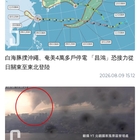
白海豚撲沖繩、奄美4萬多戶停電 「昌鴻」恐接力從
日關東至東北登陸
2026.08.09 15:12