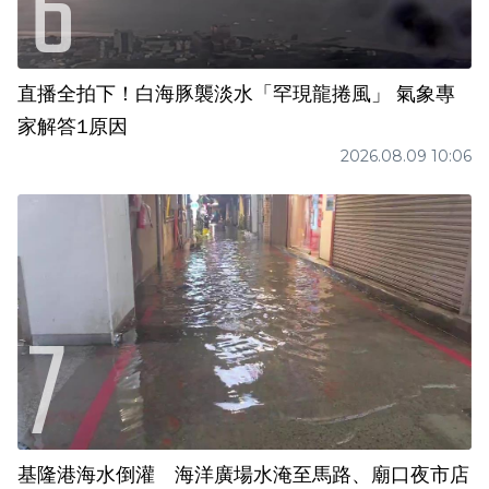
直播全拍下！白海豚襲淡水「罕現龍捲風」 氣象專
家解答1原因
2026.08.09 10:06
基隆港海水倒灌 海洋廣場水淹至馬路、廟口夜市店