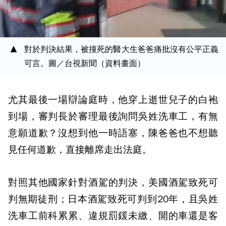
對於判決結果，被撞死的醫大生爸爸痛批沒有公平正義
可言。圖／台視新聞（資料畫面）
尤其最後一場辯論庭時，他穿上逝世兒子的白袍
到場，審判長於審理最後詢問吳姓洗車工，有無
意願道歉？沒想到他一時語塞，陳爸爸也不想聽
見任何道歉，直接離席走出法庭。
對照其他國家針對酒駕的判決，美國酒駕致死可
判無期徒刑；日本酒駕致死可判到20年，且吳姓
洗車工前科累累、違規罰鍰未繳、開的車還是客