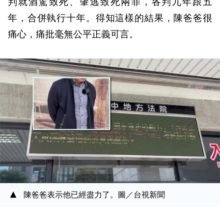
判就酒駕致死、肇逃致死兩罪，各判九年跟五
年，合併執行十年。得知這樣的結果，陳爸爸很
痛心，痛批毫無公平正義可言。
陳爸爸表示他已經盡力了。圖／台視新聞