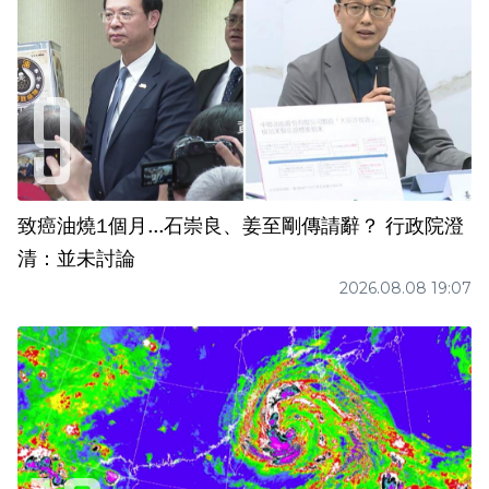
致癌油燒1個月...石崇良、姜至剛傳請辭？ 行政院澄
清：並未討論
2026.08.08 19:07