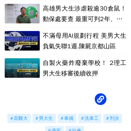
月
高雄男大生涉虐殺逾30倉鼠！
動保處要查 最重可判2年、罰2
百萬
不滿母用AI規劃行程 美男大生
負氣失聯1週.陳屍京都山區
自製火藥炸廢棄學校！ 2理工
男大生移審後續收押
高醫大
男大生
車禍
洗車工
判決
酒駕
社會