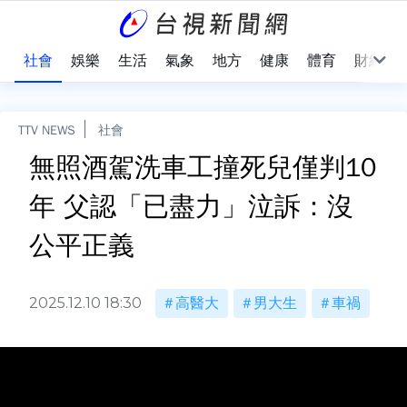
際
社會
娛樂
生活
氣象
地方
健康
體育
財經
TTV NEWS
社會
無照酒駕洗車工撞死兒僅判10
年 父認「已盡力」泣訴：沒
公平正義
2025.12.10 18:30
高醫大
男大生
車禍