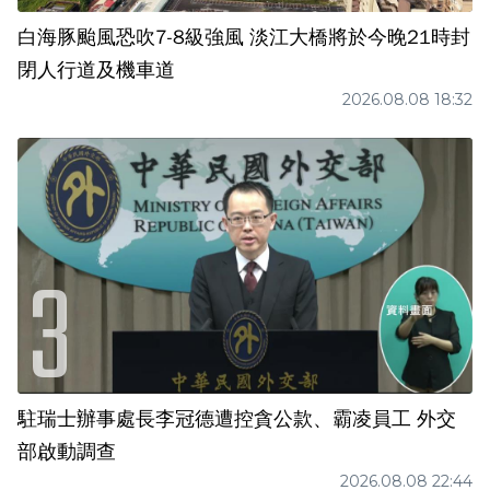
白海豚颱風恐吹7-8級強風 淡江大橋將於今晚21時封
閉人行道及機車道
2026.08.08 18:32
駐瑞士辦事處長李冠德遭控貪公款、霸凌員工 外交
部啟動調查
2026.08.08 22:44