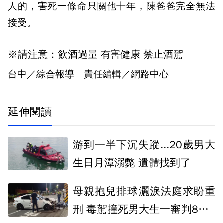
人的，害死一條命只關他十年，陳爸爸完全無法
接受。
※請注意：飲酒過量 有害健康 禁止酒駕
台中／綜合報導 責任編輯／網路中心
延伸閱讀
游到一半下沉失蹤...20歲男大
生日月潭溺斃 遺體找到了
母親抱兒排球灑淚法庭求盼重
刑 毒駕撞死男大生一審判8年6