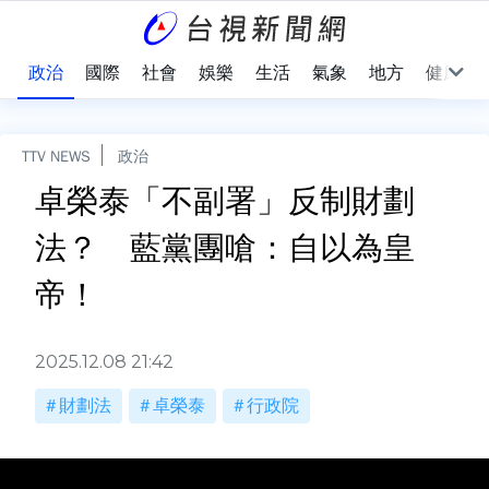
點
政治
國際
社會
娛樂
生活
氣象
地方
健康
TTV NEWS
政治
卓榮泰「不副署」反制財劃
法？ 藍黨團嗆：自以為皇
帝！
2025.12.08 21:42
財劃法
卓榮泰
行政院