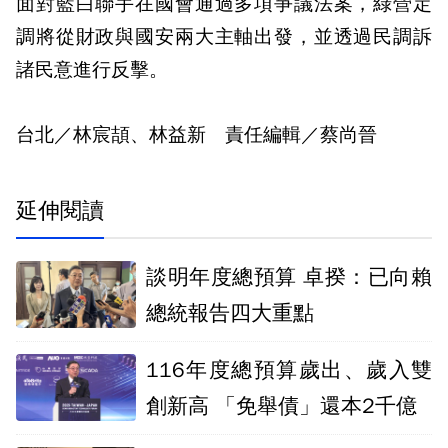
面對藍白聯手在國會通過多項爭議法案，綠營定
調將從財政與國安兩大主軸出發，並透過民調訴
諸民意進行反擊。
台北／林宸頡、林益新 責任編輯／蔡尚晉
延伸閱讀
談明年度總預算 卓揆：已向賴
總統報告四大重點
116年度總預算歲出、歲入雙
創新高 「免舉債」還本2千億