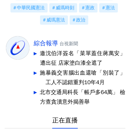
中華民國憲法
威瑪時刻
憲政
憲法
威瑪憲法
政治
綜合報導
台視新聞
邀沈伯洋簽名「菜單蓋住蔣萬安」
遭出征 店家塗白漆全遮了
施暴義交害腦出血還嗆「別裝了」
工人不認錯重判10年4月
北市交通局科長「帳戶多64萬」 檢
方查貪瀆意外揭善舉
正在直播