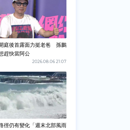
開庭後首露面力挺老爸 孫鵬
想趕快當阿公
2026.08.06 21:07
路徑仍有變化「週末北部風雨