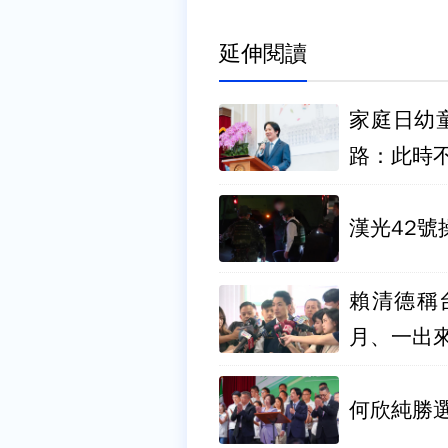
延伸閱讀
家庭日幼
路：此時
漢光42號
賴清德稱
月、一出
何欣純勝