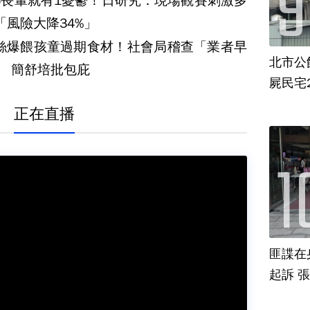
6長輩就有1憂鬱！日研究：現場觀賽刺激多
「風險大降34%」
絲爆餵孩童過期食材！社會局稽查「業者早
北市公
」 簡舒培批包庇
屍民宅
正在直播
匪諜在
起訴 