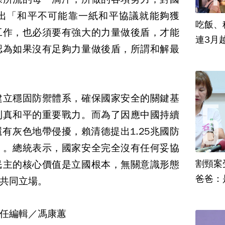
出「和平不可能靠一紙和平協議就能夠獲
吃飯、租
工作，也必須要有強大的力量做後盾，才能
連3月
認為如果沒有足夠力量做後盾，所謂和解最
建立穩固防禦體系，確保國家安全的關鍵基
到真和平的重要戰力。而為了因應中國持續
有灰色地帶侵擾，賴清德提出1.25兆國防
」。總統表示，國家安全完全沒有任何妥協
割頸案
民主的核心價值是立國根本，無關意識形態
爸爸：
共同立場。
任編輯／馮康蕙