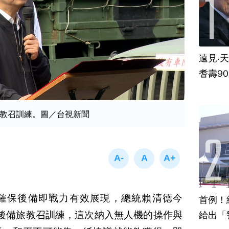
遠見‧
耆壽9
教召訓練。圖／台視新聞
確保後備即戰力有效展現，總統賴清德今
首例！
後備旅教召訓練，這次納入無人機的操作與
給出「