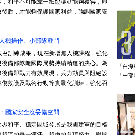
示，和平不可能靠一紙協議就能夠獲得，即
做後盾，才能夠保護國家利益，強調國家安
無人機操作、小部隊戰鬥
教召訓練成果，現在新增無人機課程，強化
現後備部隊隨國際局勢持續精進的決心。為
「白海
保後備即戰力有效展現，兵力動員與阻絕設
「中部
戰傷救護及戰術行動等實戰化訓練，強化召
統：國家安全沒妥協空間
世界和平、穩定區域發展是我國建軍的目標
練所流的每一滴汗，所做的各項努力，對國