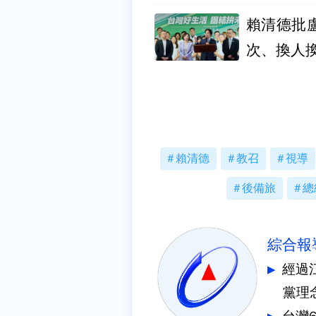
賴清德批
次、換人
賴清德
教召
視導
後備旅
總
綜合報
經過
黨理