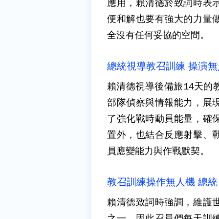
應用，賴清德於致詞時表
便和解也要有強大的力量
全沒有任何妥協的空間。
總統視導教召訓練 操演
賴清德視導後備旅14天的
部隊偵察與情報能力，展
了強化戰時動員能量，確
置外，也結合反應射擊、
員應變能力與作戰默契。
教召訓練操作無人機 總
賴清德致詞時強調，維護
之一，因此召員們每天訓