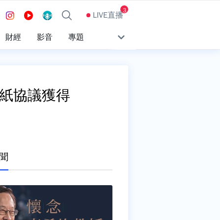
3
LIVE直播
財經
影音
專題
一紙協議獲得
聞