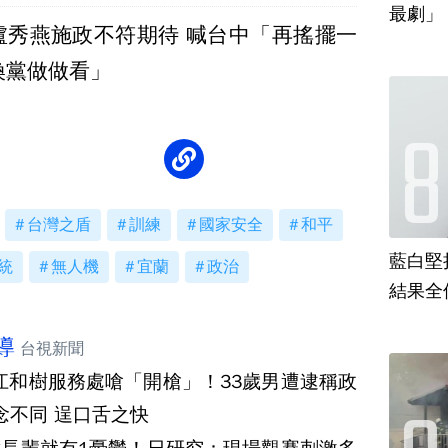
最劇」
盧秀燕施政不符期待 喊台中「再搖擺一
換黨做做看」
台灣之盾
訓練
國家安全
和平
藍白堅
統
無人機
宜蘭
政治
結果全
導
台視新聞
江和樹服務處嗆「開槍」！33歲男遭逮稱政
念不同 逞口舌之快