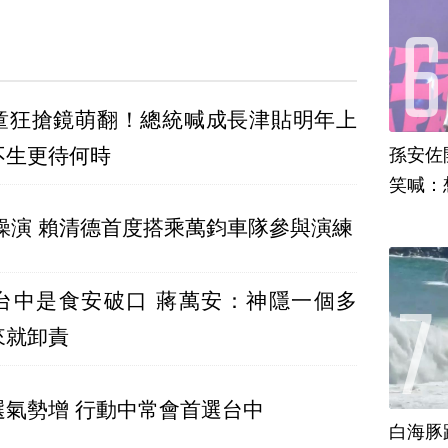
童狂搶鏡萌翻！總統喊成長津貼明年上
不生更待何時
孫安佐
笑喊：
操演 賴清德首度搭乘萬鈞車隊參與演練
台中是食安破口 蔣萬安：神隱一個多
來就卸責
選氣勢增 行動中常會首選台中
白海豚