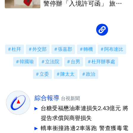
警停辦「入境許可函」 旅行社
停售行程
杜拜
外交部
張嘉郡
轉機
阿布達比
韓國瑜
立法院
台男
杜拜辦事處
立委
陳太太
政治
綜合報導
台視新聞
台糖受福懋油牽連損失2.43億元 將
提告求償與商譽損失
轎車衝撞路邊2車落跑 警查獲毒電