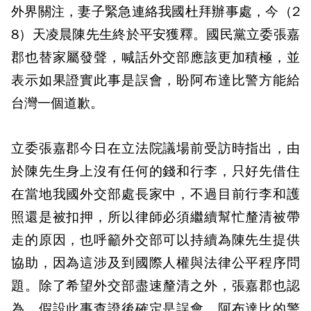
外界關注，妻子緊急連絡我國杜拜辦事處，今（2
8）天凌晨陳先生終於平安獲釋。國民黨立委張嘉
郡也替家屬發聲，喊話外交部應該更加積極，並
表示如果證實此事是誤會，盼阿布達比警方能給
台灣一個道歉。
立委張嘉郡今日在立法院議場前受訪時指出，由
於陳先生身上沒有任何的錢和行李，只好先借住
在當地我國外交部處長家中，不過目前行李和護
照還是被扣押，所以律師必須繼續幫忙釐清被帶
走的原因，也呼籲外交部可以持續為陳先生提供
協助，因為這涉及到國際人權與法律公平程序問
題。除了希望外交部盡速釐清之外，張嘉郡也認
為，假設此事查證後確定是誤會，阿布達比的警