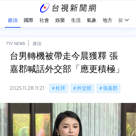
點
政治
國際
社會
娛樂
生活
氣象
地方
健康
TTV NEWS
政治
台男轉機被帶走今晨獲釋 張
嘉郡喊話外交部「應更積極」
2025.11.28 11:21
杜拜
外交部
張嘉郡