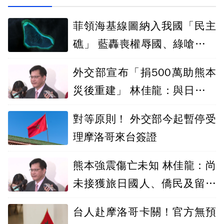
菲領海基線圖納入我國「民主
礁」 藍轟喪權辱國、綠嗆藍不
敢譴責中國
外交部宣布「捐500萬助熊本
災後重建」 林佳龍：與日本患
難與共
對等原則！ 外交部今起暫停受
理摩洛哥來台簽證
熊本強震傷亡未知 林佳龍：尚
未接獲旅日國人、僑民及留學
生受災消息
台人赴摩洛哥卡關！官方無預