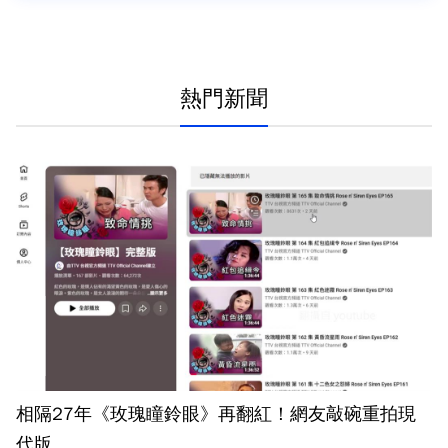
熱門新聞
相隔27年《玫瑰瞳鈴眼》再翻紅！網友敲碗重拍現
代版