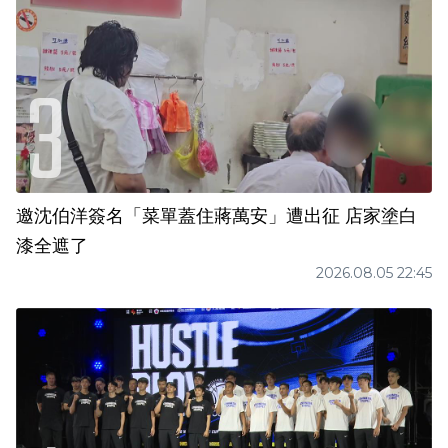
邀沈伯洋簽名「菜單蓋住蔣萬安」遭出征 店家塗白
漆全遮了
2026.08.05 22:45