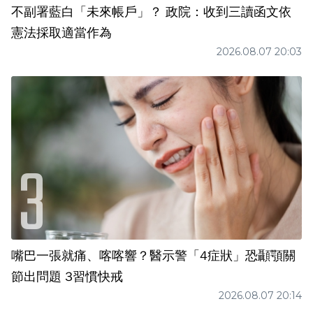
不副署藍白「未來帳戶」？ 政院：收到三讀函文依
憲法採取適當作為
2026.08.07 20:03
嘴巴一張就痛、喀喀響？醫示警「4症狀」恐顳顎關
節出問題 3習慣快戒
2026.08.07 20:14