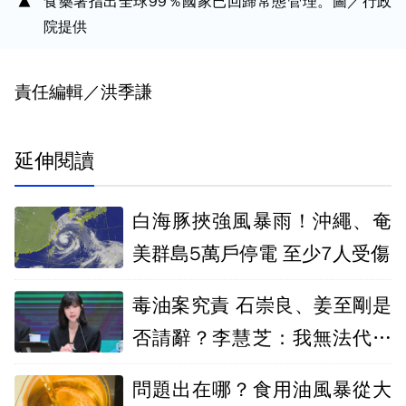
食藥署指出全球99％國家已回歸常態管理。圖／行政
院提供
責任編輯／洪季謙
延伸閱讀
白海豚挾強風暴雨！沖繩、奄
美群島5萬戶停電 至少7人受傷
毒油案究責 石崇良、姜至剛是
否請辭？李慧芝：我無法代為
發言
問題出在哪？食用油風暴從大