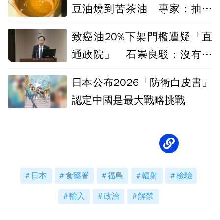
豆油燒到苦茶油 專家：抽樣
數恐是關鍵
致癌油20%下架門檻遭疑「直
通政院」 石崇良駁：沒有跳
過衛福部
日本公布2026「防衛白皮書」
認定中國是最大戰略挑戰
日本
食藥署
福島
輻射
檢驗
輸入
政治
解禁