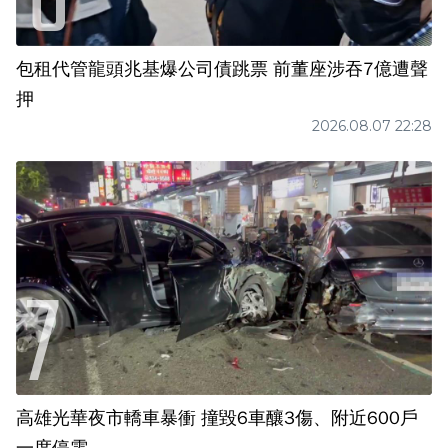
包租代管龍頭兆基爆公司債跳票 前董座涉吞7億遭聲
押
2026.08.07 22:28
高雄光華夜市轎車暴衝 撞毀6車釀3傷、附近600戶