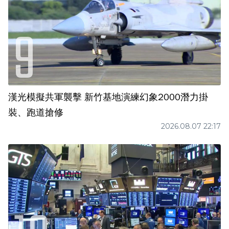
漢光模擬共軍襲擊 新竹基地演練幻象2000潛力掛
裝、跑道搶修
2026.08.07 22:17