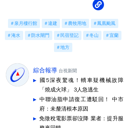
泉月樓行館
違建
農牧用地
鳳凰颱風
淹水
防水閘門
民宿登記
冬山
宜蘭
地方
綜合報導
台視新聞
國5深夜驚魂！轎車疑機械故障
「燒成火球」 3人急逃生
中聯油脂申請復工遭駁回！ 中市
府：未釐清根本原因
免徵稅電影票卻沒降 業者：提升服