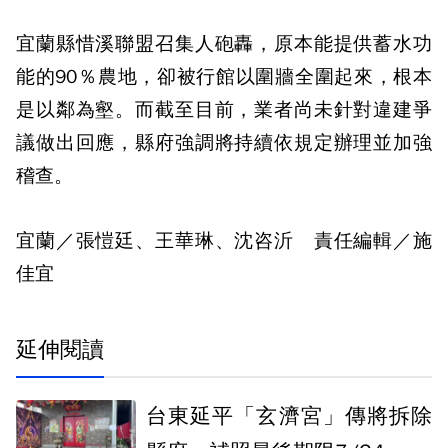
宜蘭縣惜溪聯盟召集人砲轟，原本能提供蓄水功
能的90％農地，卻被行館以圍牆全圍起來，根本
是以鄰為壑。而截至目前，業者尚未針對違建爭
議做出回應，縣府強調將持續依規定辦理並加強
稽查。
宜蘭／張愷廷、王華琳、沈咨沂 責任編輯／施
佳宜
延伸閱讀
台東延平「玄濟宮」傳將拆除