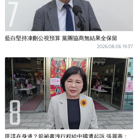
藍白堅持凍刪公視預算 黨團協商無結果全保留
2026.08.06 19:37
匪諜在身邊？前祕書洩行程給中國遭起訴 張麗善：