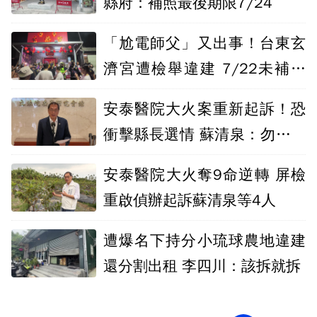
縣府：補照最後期限7/24
「尬電師父」又出事！台東玄
濟宮遭檢舉違建 7/22未補照
將強拆
安泰醫院大火案重新起訴！恐
衝擊縣長選情 蘇清泉：勿讓政
治力介入
安泰醫院大火奪9命逆轉 屏檢
重啟偵辦起訴蘇清泉等4人
遭爆名下持分小琉球農地違建
還分割出租 李四川：該拆就拆