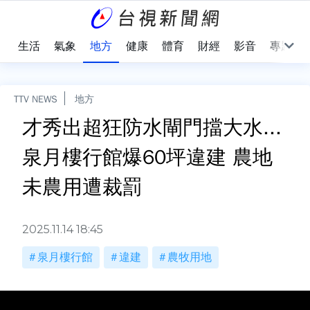
樂
生活
氣象
地方
健康
體育
財經
影音
專題
TTV NEWS
地方
才秀出超狂防水閘門擋大水...
泉月樓行館爆60坪違建 農地
未農用遭裁罰
2025.11.14 18:45
泉月樓行館
違建
農牧用地