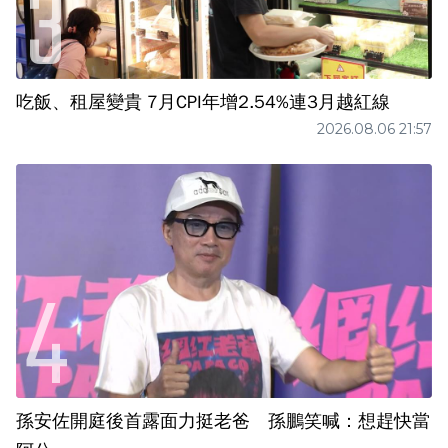
吃飯、租屋變貴 7月CPI年增2.54%連3月越紅線
2026.08.06 21:57
孫安佐開庭後首露面力挺老爸 孫鵬笑喊：想趕快當