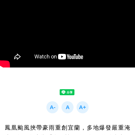
鳳凰颱風挾帶豪雨重創宜蘭，多地爆發嚴重淹