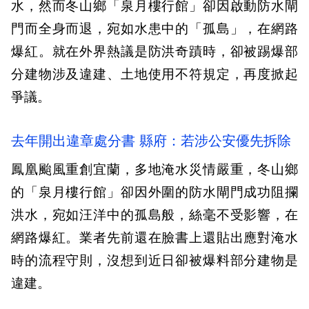
水，然而冬山鄉「泉月樓行館」卻因啟動防水閘
門而全身而退，宛如水患中的「孤島」，在網路
爆紅。就在外界熱議是防洪奇蹟時，卻被踢爆部
分建物涉及違建、土地使用不符規定，再度掀起
爭議。
去年開出違章處分書 縣府：若涉公安優先拆除
鳳凰颱風重創宜蘭，多地淹水災情嚴重，冬山鄉
的「泉月樓行館」卻因外圍的防水閘門成功阻攔
洪水，宛如汪洋中的孤島般，絲毫不受影響，在
網路爆紅。業者先前還在臉書上還貼出應對淹水
時的流程守則，沒想到近日卻被爆料部分建物是
違建。