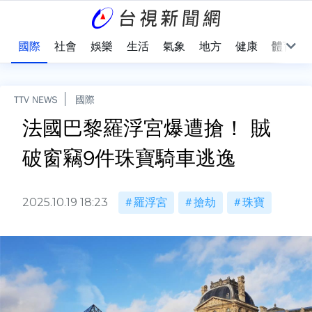
治
國際
社會
娛樂
生活
氣象
地方
健康
體育
TTV NEWS
國際
法國巴黎羅浮宮爆遭搶！ 賊
破窗竊9件珠寶騎車逃逸
2025.10.19 18:23
羅浮宮
搶劫
珠寶