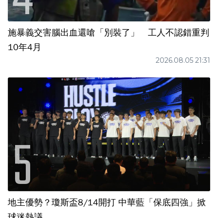
施暴義交害腦出血還嗆「別裝了」 工人不認錯重判
10年4月
2026.08.05 21:31
地主優勢？瓊斯盃8/14開打 中華藍「保底四強」掀
球迷熱議