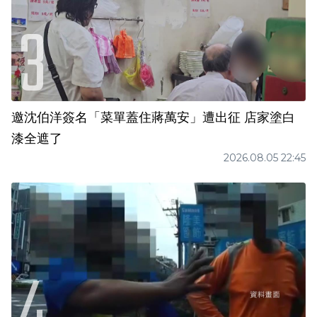
邀沈伯洋簽名「菜單蓋住蔣萬安」遭出征 店家塗白
漆全遮了
2026.08.05 22:45