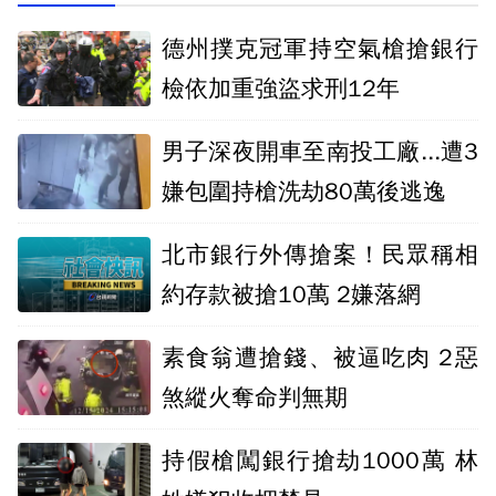
德州撲克冠軍持空氣槍搶銀行
檢依加重強盜求刑12年
男子深夜開車至南投工廠...遭3
嫌包圍持槍洗劫80萬後逃逸
北市銀行外傳搶案！民眾稱相
約存款被搶10萬 2嫌落網
素食翁遭搶錢、被逼吃肉 2惡
煞縱火奪命判無期
持假槍闖銀行搶劫1000萬 林