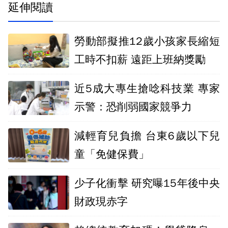
延伸閱讀
勞動部擬推12歲小孩家長縮短
工時不扣薪 遠距上班納獎勵
近5成大專生搶唸科技業 專家
示警：恐削弱國家競爭力
減輕育兒負擔 台東6歲以下兒
童「免健保費」
少子化衝擊 研究曝15年後中央
財政現赤字