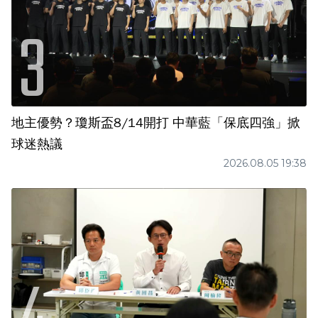
地主優勢？瓊斯盃8/14開打 中華藍「保底四強」掀
球迷熱議
2026.08.05 19:38