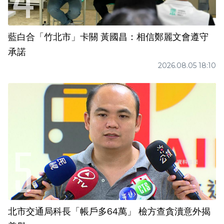
藍白合「竹北市」卡關 黃國昌：相信鄭麗文會遵守
承諾
2026.08.05 18:10
北市交通局科長「帳戶多64萬」 檢方查貪瀆意外揭