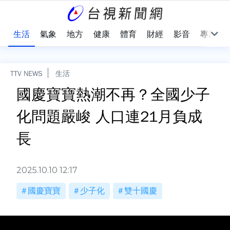
樂
生活
氣象
地方
健康
體育
財經
影音
專題
TTV NEWS
生活
國慶寶寶熱潮不再？全國少子
化問題嚴峻 人口連21月負成
長
2025.10.10 12:17
國慶寶寶
少子化
雙十國慶