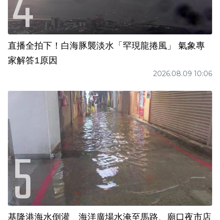
直播全拍下！白海豚襲淡水「罕現龍捲風」 氣象專
家解答1原因
2026.08.09 10:06
基隆港海水倒灌 海洋廣場水淹至馬路、廟口夜市店