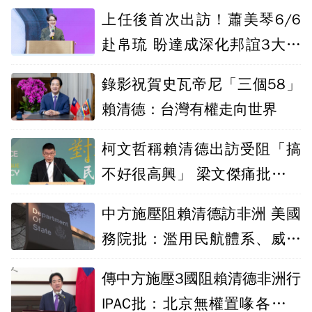
上任後首次出訪！蕭美琴6/6
赴帛琉 盼達成深化邦誼3大目
標
錄影祝賀史瓦帝尼「三個58」
賴清德：台灣有權走向世界
柯文哲稱賴清德出訪受阻「搞
不好很高興」 梁文傑痛批：幫
中共卸責
中方施壓阻賴清德訪非洲 美國
務院批：濫用民航體系、威脅
國際和平
傳中方施壓3國阻賴清德非洲行
IPAC批：北京無權置喙各國外