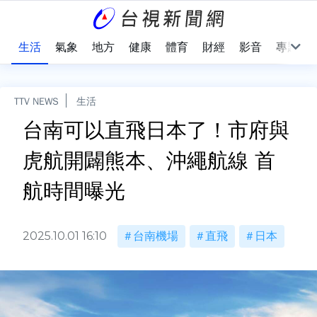
樂
生活
氣象
地方
健康
體育
財經
影音
專題
TTV NEWS
生活
台南可以直飛日本了！市府與
虎航開闢熊本、沖繩航線 首
航時間曝光
2025.10.01 16:10
台南機場
直飛
日本