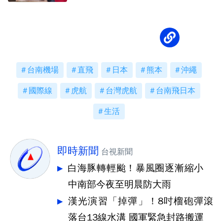
交方針
台南機場
直飛
日本
熊本
沖繩
國際線
虎航
台灣虎航
台南飛日本
生活
即時新聞
台視新聞
白海豚轉輕颱！暴風圈逐漸縮小
中南部今夜至明晨防大雨
漢光演習「掉彈」！8吋榴砲彈滾
落台13線水溝 國軍緊急封路搬運