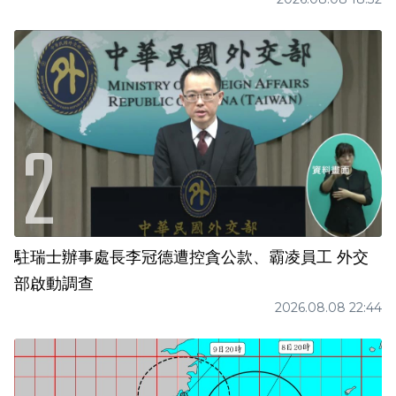
駐瑞士辦事處長李冠德遭控貪公款、霸凌員工 外交
部啟動調查
2026.08.08 22:44