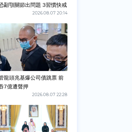
症狀」恐顳顎關節出問題 3習慣快戒
2026.08.07 20:14
管龍頭兆基爆公司債跳票 前
吞7億遭聲押
2026.08.07 22:28