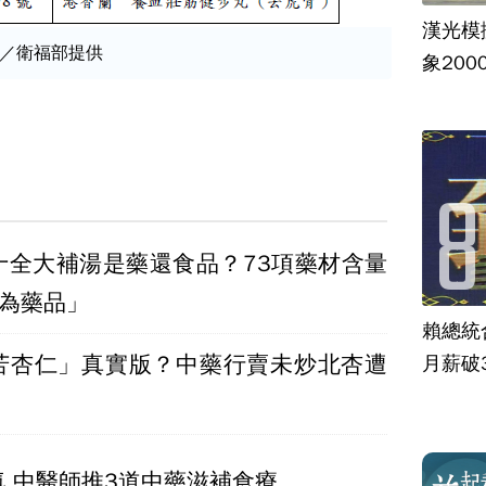
漢光模
／衛福部提供
象20
十全大補湯是藥還食品？73項藥材含量
視為藥品」
賴總統
苦杏仁」真實版？中藥行賣未炒北杏遭
月薪破
 中醫師推3道中藥滋補食療