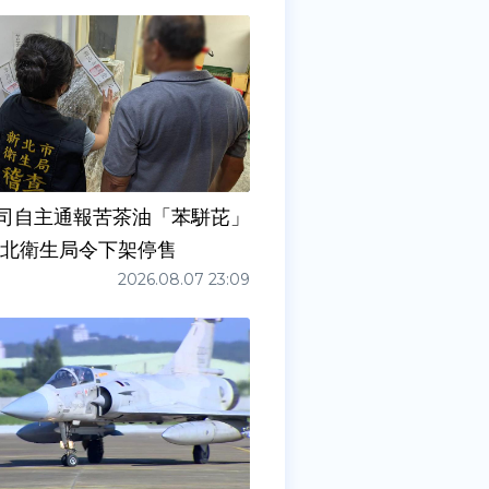
司自主通報苦茶油「苯駢芘」
新北衛生局令下架停售
2026.08.07 23:09