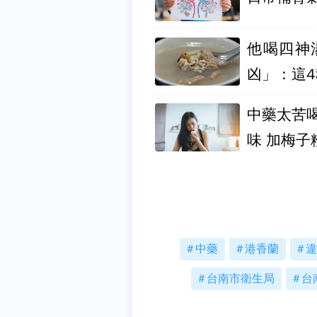
他喝四神
凶」：這
中藥太苦
味 加梅子
中藥
港香蘭
違
台南市衛生局
台