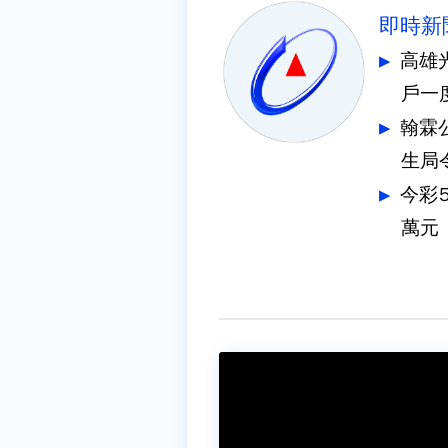
即時新
高雄
戶一
翰霖
生局
今彩
萬元