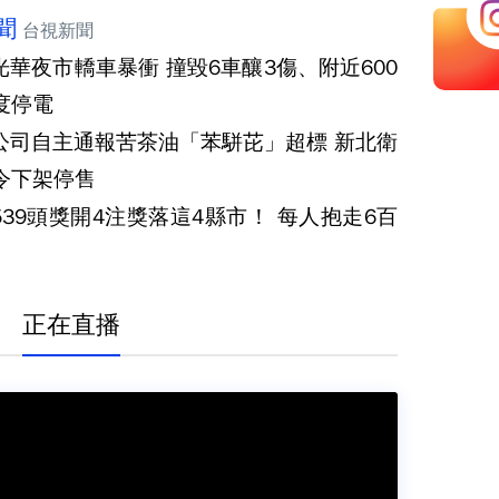
聞
台視新聞
光華夜市轎車暴衝 撞毀6車釀3傷、附近600
度停電
公司自主通報苦茶油「苯駢芘」超標 新北衛
令下架停售
539頭獎開4注獎落這4縣市！ 每人抱走6百
正在直播