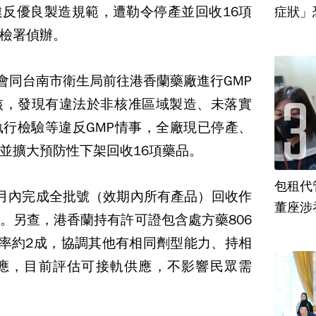
反優良製造規範，遭勒令停產並回收16項
檢署偵辦。
日會同台南市衛生局前往港香蘭藥廠進行GMP
核，發現有違法於非核准區域製造、未落實
行檢驗等違反GMP情事，全廠現已停產、
並擴大預防性下架回收16項藥品。
包租代
月內完成全批號（效期內所有產品）回收作
董座涉
。另查，港香蘭持有許可證包含處方藥806
占率約2成，協調其他有相同劑型能力、持相
應，目前評估可接軌供應，不影響民眾需