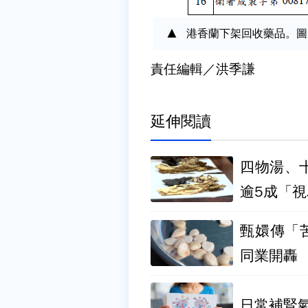
港香蘭下架回收藥品。圖
責任編輯／洪季謙
延伸閱讀
四物湯、
逾5成「
甄嬛傳「
同業開轟
日常補腎氣