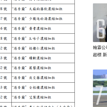
翰霖公
超標 