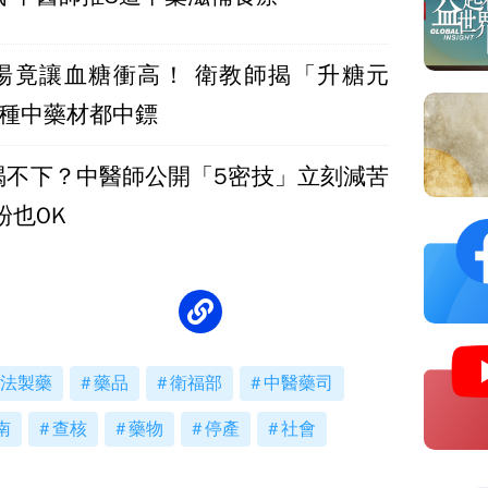
湯竟讓血糖衝高！ 衛教師揭「升糖元
4種中藥材都中鏢
喝不下？中醫師公開「5密技」立刻減苦
粉也OK
法製藥
藥品
衛福部
中醫藥司
南
查核
藥物
停產
社會