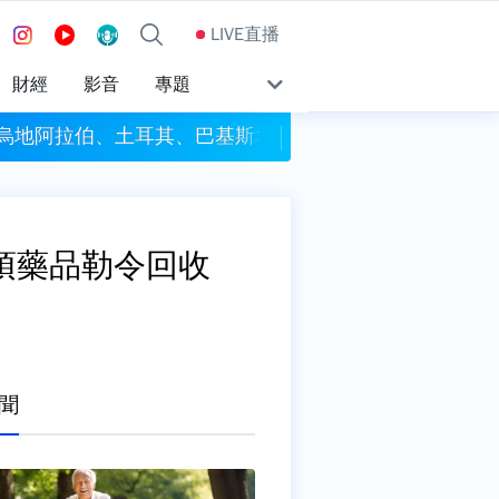
LIVE直播
財經
影音
專題
沙烏地阿拉伯、土耳其、巴基斯坦簽署共同防禦條約
今彩539頭獎開4注獎
項藥品勒令回收
聞