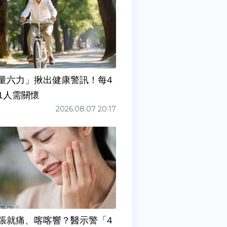
量六力」揪出健康警訊！每4
1人需關懷
2026.08.07 20:17
張就痛、喀喀響？醫示警「4