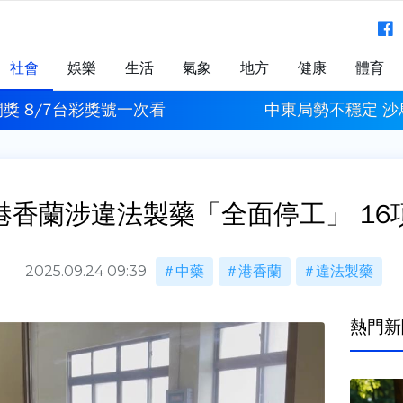
社會
娛樂
生活
氣象
地方
健康
體育
獎 8/7台彩獎號一次看
中東局勢不穩定 
港香蘭涉違法製藥「全面停工」 16
2025.09.24 09:39
中藥
港香蘭
違法製藥
熱門新