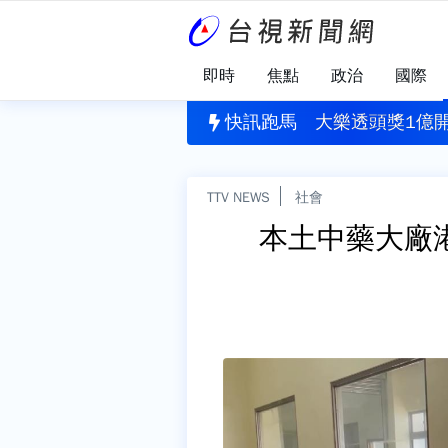
即時
焦點
政治
國際
園犯案
」揪出健康警訊！每4人就有1人需關懷
快訊跑馬
大樂透頭獎1億開
TTV NEWS
社會
本土中藥大廠