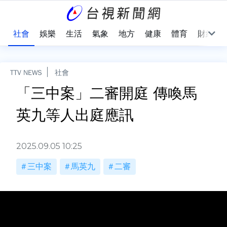
際
社會
娛樂
生活
氣象
地方
健康
體育
財經
TTV NEWS
社會
「三中案」二審開庭 傳喚馬
英九等人出庭應訊
2025.09.05 10:25
三中案
馬英九
二審