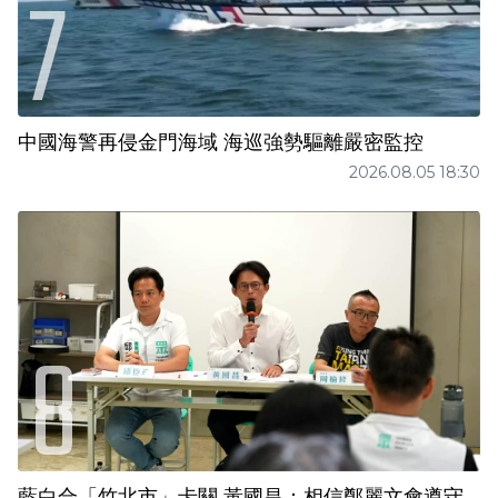
中國海警再侵金門海域 海巡強勢驅離嚴密監控
2026.08.05 18:30
藍白合「竹北市」卡關 黃國昌：相信鄭麗文會遵守