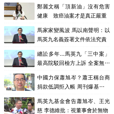
鄭麗文稱「頂新油」沒有危害
健康 致癌油案才是真正嚴重
馬家家變風波 馬以南聲明：以
馬英九名義簽署文件依法究責
纏訟多年...馬英九「三中案」
最高院駁回檢方上訴 全案無罪
定讞
中國力保蕭旭岑？蕭王稱台商
捐款低調拒入帳 周刊爆基金會
帳冊打臉
馬英九基金會告蕭旭岑、王光
慈 李德維批：視董事會於無物