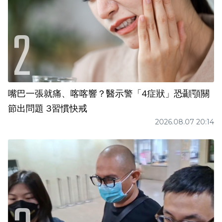
嘴巴一張就痛、喀喀響？醫示警「4症狀」恐顳顎關
節出問題 3習慣快戒
2026.08.07 20:14