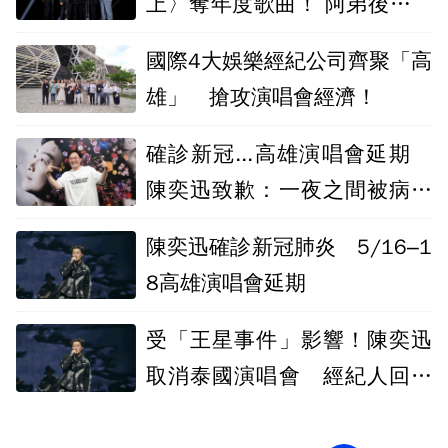
上〉奪年度歌曲！ 阿弟後台爆
哭這是奇蹟
國際4大娛樂經紀公司齊聚「高
雄」 搶攻演唱會經濟！
確診新冠...高雄演唱會延期
陳奕迅致歉：一夜之間被病毒
攪垮
陳奕迅確診新冠肺炎 5/16–1
8高雄演唱會延期
受「王星事件」影響！陳奕迅
取消泰國演唱會 經紀人回應
了