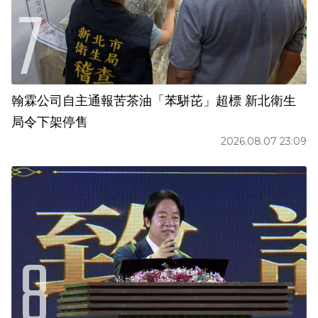
翰霖公司自主通報苦茶油「苯駢芘」超標 新北衛生
局令下架停售
2026.08.07 23:09