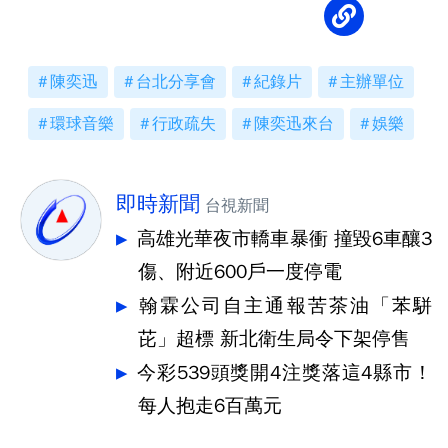
陳奕迅
台北分享會
紀錄片
主辦單位
環球音樂
行政疏失
陳奕迅來台
娛樂
即時新聞
台視新聞
高雄光華夜市轎車暴衝 撞毀6車釀3
傷、附近600戶一度停電
翰霖公司自主通報苦茶油「苯駢
芘」超標 新北衛生局令下架停售
今彩539頭獎開4注獎落這4縣市！
每人抱走6百萬元