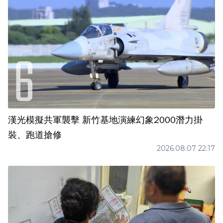
漢光模擬共軍襲擊 新竹基地演練幻象2000潛力掛
裝、跑道搶修
2026.08.07 22:17