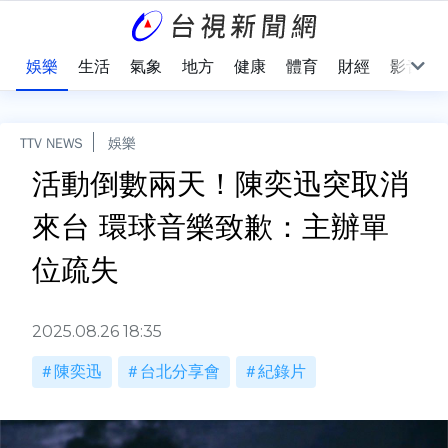
會
娛樂
生活
氣象
地方
健康
體育
財經
影音
TTV NEWS
娛樂
活動倒數兩天！陳奕迅突取消
來台 環球音樂致歉：主辦單
位疏失
2025.08.26 18:35
陳奕迅
台北分享會
紀錄片