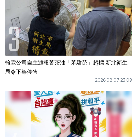
翰霖公司自主通報苦茶油「苯駢芘」超標 新北衛生
局令下架停售
2026.08.07 23:09