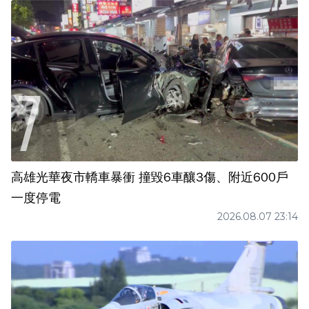
高雄光華夜市轎車暴衝 撞毀6車釀3傷、附近600戶
一度停電
2026.08.07 23:14