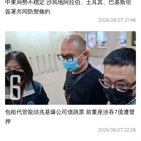
中東局勢不穩定 沙烏地阿拉伯、土耳其、巴基斯坦
簽署共同防禦條約
2026.08.07 21:48
包租代管龍頭兆基爆公司債跳票 前董座涉吞7億遭聲
押
2026.08.07 22:28