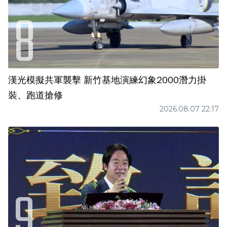
漢光模擬共軍襲擊 新竹基地演練幻象2000潛力掛
裝、跑道搶修
2026.08.07 22:17