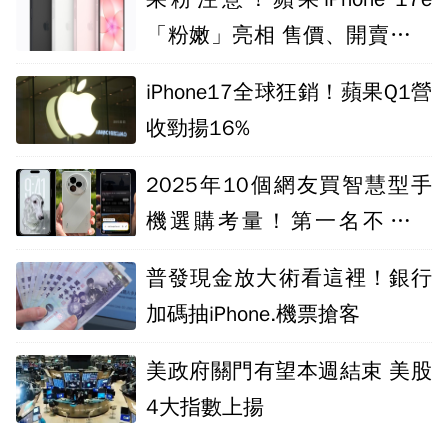
「粉嫩」亮相 售價、開賣時間
一次看
iPhone17全球狂銷！蘋果Q1營
收勁揚16%
2025年10個網友買智慧型手
機選購考量！第一名不是品
牌、價格
普發現金放大術看這裡！銀行
加碼抽iPhone.機票搶客
美政府關門有望本週結束 美股
4大指數上揚