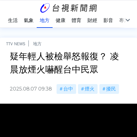
樂
生活
氣象
地方
健康
體育
財經
影音
專題
TTV NEWS
地方
疑年輕人被檢舉怒報復？ 凌
晨放煙火嚇醒台中民眾
2025.08.07 09:38
台中
煙火
擾民