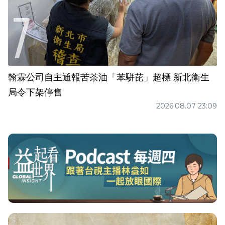
翰霖公司自主通報苦茶油「苯駢芘」超標 新北衛生
局令下架停售
2026.08.07 23:09