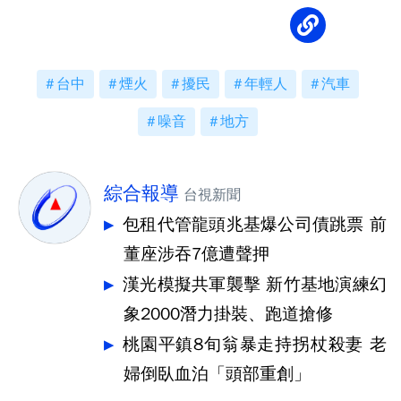
台中
煙火
擾民
年輕人
汽車
噪音
地方
綜合報導
台視新聞
包租代管龍頭兆基爆公司債跳票 前
董座涉吞7億遭聲押
漢光模擬共軍襲擊 新竹基地演練幻
象2000潛力掛裝、跑道搶修
桃園平鎮8旬翁暴走持拐杖殺妻 老
婦倒臥血泊「頭部重創」