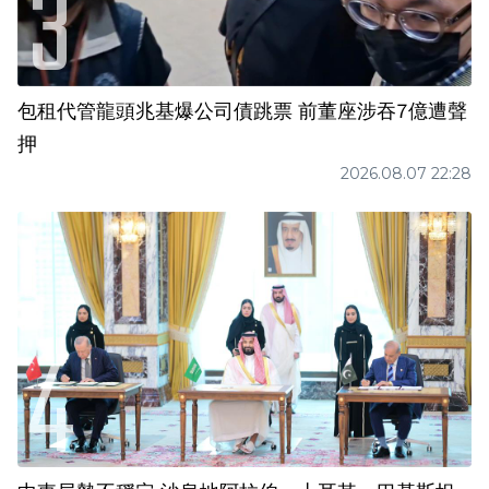
包租代管龍頭兆基爆公司債跳票 前董座涉吞7億遭聲
押
2026.08.07 22:28