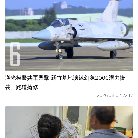
漢光模擬共軍襲擊 新竹基地演練幻象2000潛力掛
裝、跑道搶修
2026.08.07 22:17