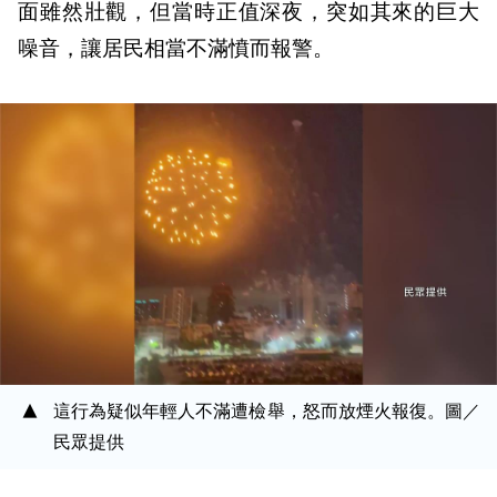
面雖然壯觀，但當時正值深夜，突如其來的巨大
噪音，讓居民相當不滿憤而報警。
這行為疑似年輕人不滿遭檢舉，怒而放煙火報復。圖／
民眾提供