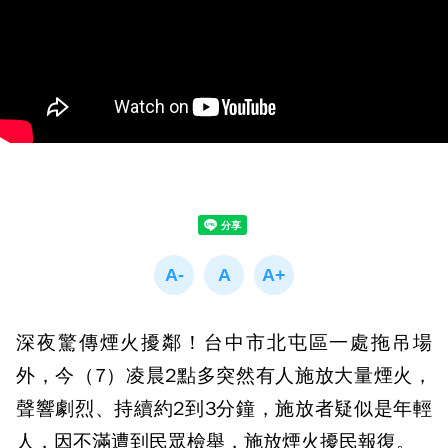
深夜驚傳煙火擾鄰！台中市北屯區一處拖吊場
外，今（7）凌晨2點多突然有人施放大量煙火，
聲響劇烈、持續約2到3分鐘，施放者疑似是年輕
人，因不滿遭到民眾檢舉，施放煙火擾民報復。