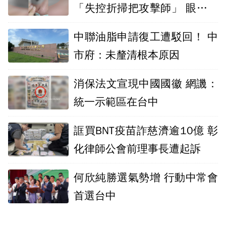
「失控折掃把攻擊師」 眼傷臉
骨折恐失明
中聯油脂申請復工遭駁回！ 中
市府：未釐清根本原因
消保法文宣現中國國徽 網譏：
統一示範區在台中
誆買BNT疫苗詐慈濟逾10億 彰
化律師公會前理事長遭起訴
何欣純勝選氣勢增 行動中常會
首選台中