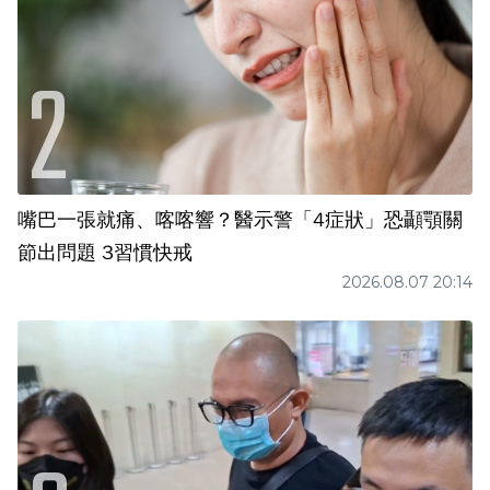
嘴巴一張就痛、喀喀響？醫示警「4症狀」恐顳顎關
節出問題 3習慣快戒
2026.08.07 20:14