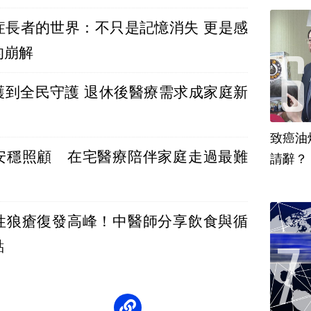
症長者的世界：不只是記憶消失 更是感
的崩解
護 退休後醫療需求成家庭新
致癌油
安穩照顧 在宅醫療陪伴家庭走過最難
性狼瘡復發高峰！中醫師分享飲食與循
點