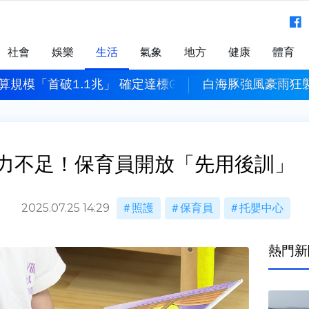
社會
娛樂
生活
氣象
地方
健康
體育
規模「首破1.1兆」 確定達標GDP 3%！
白海豚強風豪雨狂
力不足！保育員開放「先用後訓」
2025.07.25 14:29
照護
保育員
托嬰中心
熱門新