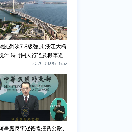
颱風恐吹7-8級強風 淡江大橋
晚21時封閉人行道及機車道
2026.08.08 18:32
辦事處長李冠德遭控貪公款、