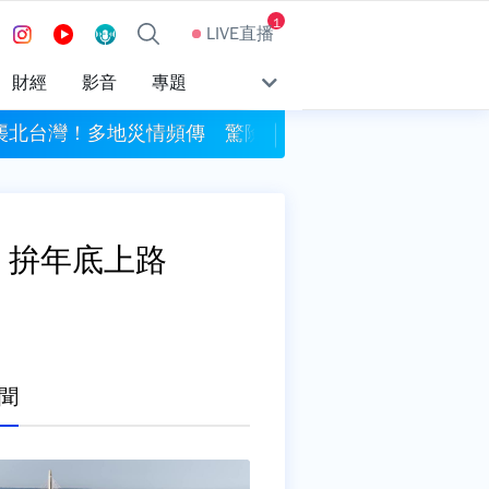
1
LIVE直播
財經
影音
專題
襲北台灣！多地災情頻傳 驚險畫面曝光
暴雨釀災！日本安曇野
 拚年底上路
聞