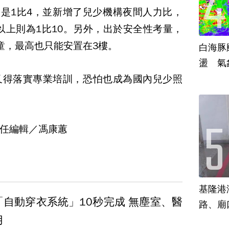
則是1比4，並新增了兒少機構夜間人力比，
歲以上則為1比10。另外，出於安全性考量，
童，最高也只能安置在3樓。
白海豚
盪 氣
又得落實專業培訓，恐怕也成為國內兒少照
任編輯／馮康蕙
基隆港
「自動穿衣系統」10秒完成 無塵室、醫
路、廟
用