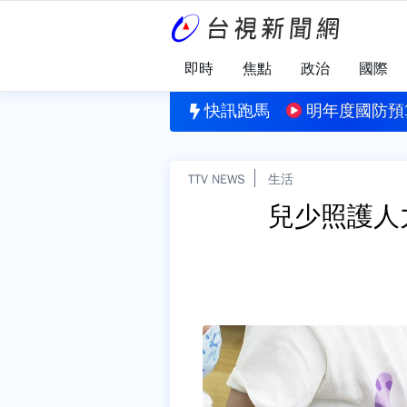
即時
焦點
政治
國際
甩雨！楊梅20年老樹倒下砸車 新竹尖石同車高巨石崩落
快訊跑馬
明年度國防預算
TTV NEWS
生活
兒少照護人