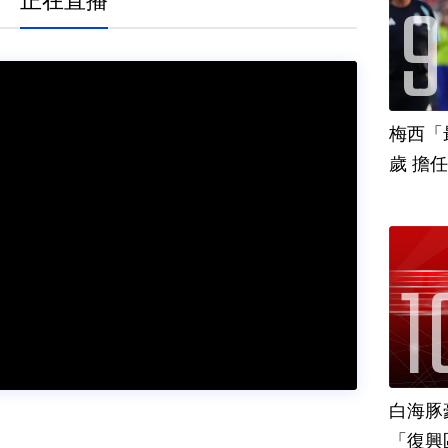
正在直播
梅西「
歲 擔
白海豚
「復興