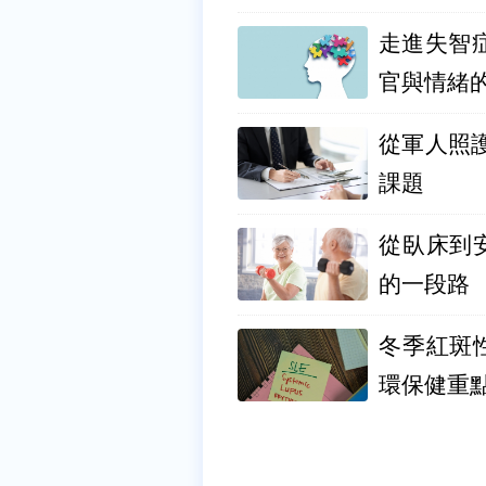
走進失智
官與情緒
從軍人照護到全民守
課題
從臥床到
的一段路
冬季紅斑
環保健重