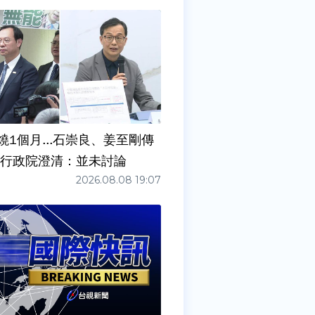
燒1個月...石崇良、姜至剛傳
請辭？ 行政院澄清：並未討論
2026.08.08 19:07