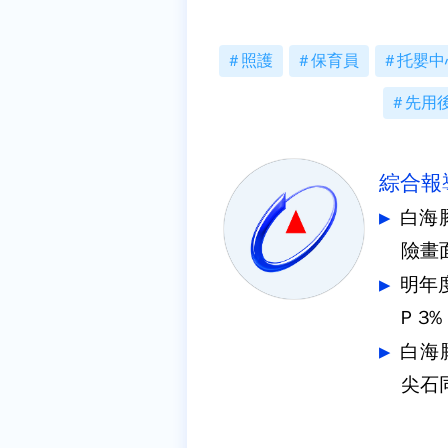
照護
保育員
托嬰中
先用
綜合報
白海
險畫
明年
P 3
白海
尖石