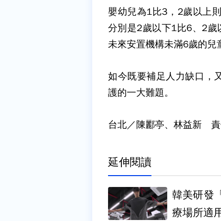
嬰幼兒為1比3，2歲以上
分別是2歲以下1比6、2
未來安置機構未滿6歲的兒
如今既要補足人力缺口，
護的一大難題。
台北／陳酈亭、林益新 責
延伸閱讀
韓美研發
療場所適