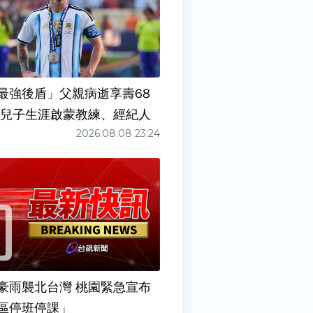
最強後盾」父親病逝享壽68
任兒子生涯啟蒙教練、經紀人
2026.08.08 23:24
豪雨襲北台灣 桃園緊急宣布
區停班停課」