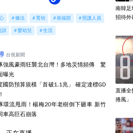
南韓足
招待外
心
修法
育幼
衛福部
照護人員
後訓
嬰幼兒
生活
導
台視新聞
豚強風豪雨狂襲北台灣！多地災情頻傳 驚
面曝光
度國防預算規模「首破1.1兆」 確定達標GD
直播全
%！
捲風」
豚環流甩雨！楊梅20年老樹倒下砸車 新竹
同車高巨石崩落