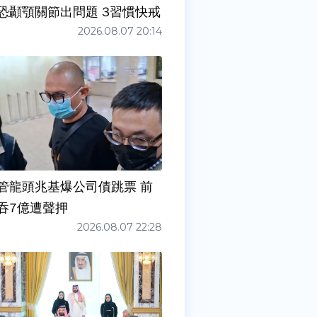
症狀」恐顳顎關節出問題 3習慣快戒
2026.08.07 20:14
管龍頭兆基爆公司債跳票 前
吞7億遭聲押
2026.08.07 22:28