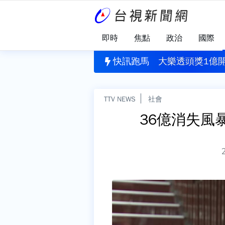
即時
焦點
政治
國際
園犯案
」揪出健康警訊！每4人就有1人需關懷
快訊跑馬
大樂透頭獎1億開
TTV NEWS
社會
36億消失風