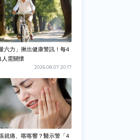
量六力」揪出健康警訊！每4
1人需關懷
2026.08.07 20:17
張就痛、喀喀響？醫示警「4