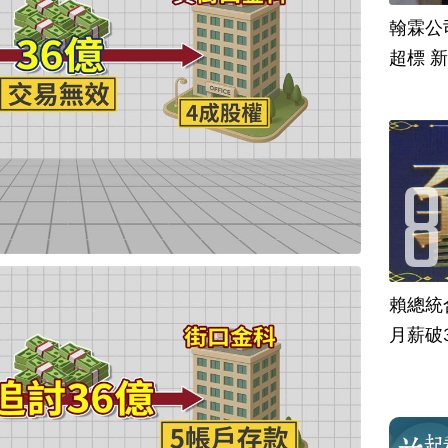
翰霖公
超標 
賴總統
月薪破