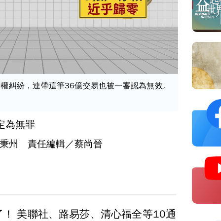
權糾紛，連帶這筆36億交易也被一審認為無效。
定為無罪
秉州 責任編輯／蔡尚晉
了！ 美聯社、路易莎、清心福全等10通