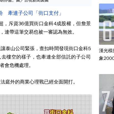
胡亦嘉。圖／台視新聞製圖
紛 牽連子公司「街口支付」
超，斥資36億買街口金科4成股權，但詹景
，連帶這筆交易也被一審認為無效。
但讓泰山公司緊張，查扣時間發現街口金科5
漢光模
人去樓空的樣子，也牽連全部信託的子公司
象20
者會危機處理。
，法庭外的商業心理戰已經全面開打。