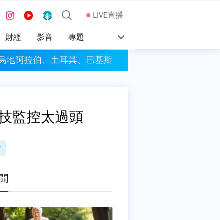
LIVE直播
財經
影音
專題
沙烏地阿拉伯、土耳其、巴基斯坦簽署共同防禦條約
今彩539頭獎開4注獎
科技監控太過頭
付
聞