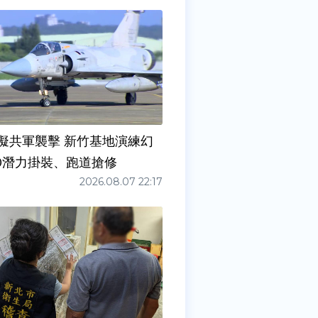
擬共軍襲擊 新竹基地演練幻
00潛力掛裝、跑道搶修
2026.08.07 22:17