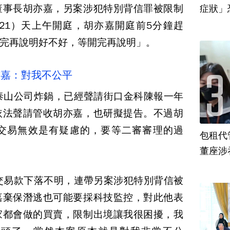
董事長胡亦嘉，另案涉犯特別背信罪被限制
21）天上午開庭，胡亦嘉開庭前5分鐘趕
完再說明好不好，等開完再說明」。
亦嘉：對我不公平
泰山公司炸鍋，已經聲請街口金科陳報一年
依法聲請管收胡亦嘉，也研擬提告。不過胡
交易無效是有疑慮的，要等二審審理的過
包租代
董座涉
交易款下落不明，連帶另案涉犯特別背信被
嘉棄保潛逃也可能要採科技監控，對此他表
家都會做的買賣，限制出境讓我很困擾，我