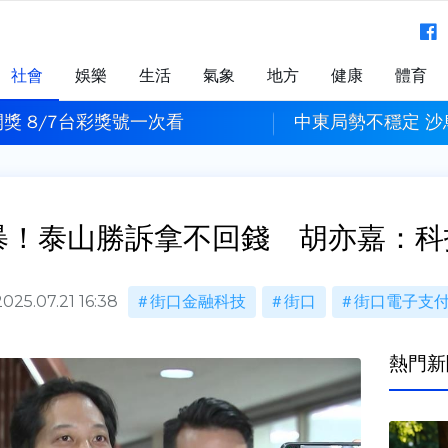
社會
娛樂
生活
氣象
地方
健康
體育
獎 8/7台彩獎號一次看
中東局勢不穩定 
暴！泰山勝訴拿不回錢 胡亦嘉：
2025.07.21 16:38
街口金融科技
街口
街口電子支
熱門新