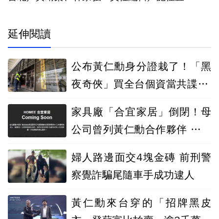
延伸閱讀
公布黃仁勳身分證栽了！「黑
夜奇俠」買全台個資當共諜 北
檢起訴12人
家具廠「合宜家居」倒閉！母
公司曾列黃仁勳合作夥伴 疑爭
經營權停運
婦人路邊面交4塊金磚 前刑警
察覺詐騙尾隨車手成功逮人
黃仁勳來台穿的「招牌黑皮