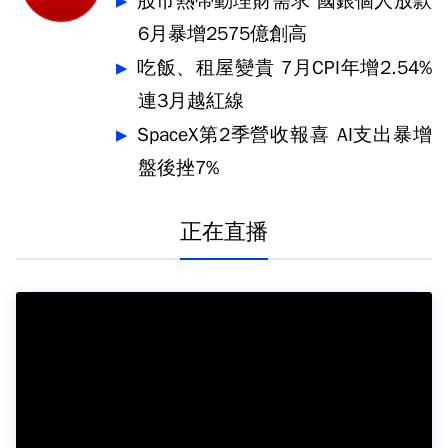
股市熱帶動理財需求 國銀個人放款
6月暴增2575億創高
吃飯、租屋變貴 7月CPI年增2.54%
連3月越紅線
SpaceX第2季營收報喜 AI支出暴增
盤後挫7%
正在直播