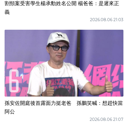
割頸案受害學生楊承勳姓名公開 楊爸爸：是遲來正
義
2026.08.06 21:03
孫安佐開庭後首露面力挺老爸 孫鵬笑喊：想趕快當
阿公
2026.08.06 21:07