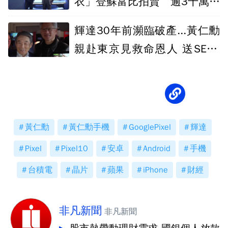
衣」登蘇富比拍賣 逾3千萬天
價成交
輝達30年前瀕臨破產...黃仁勳
親赴東京見救命恩人 送SEGA
合作大禮
黃仁勳
黃仁勳手機
GooglePixel
輝達
Pixel
Pixel10
安卓
Android
手機
台積電
晶片
蘋果
iPhone
財經
非凡新聞
非凡新聞