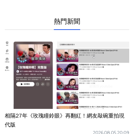
熱門新聞
相隔27年《玫瑰瞳鈴眼》再翻紅！網友敲碗重拍現
代版
2026.08.05 20:09