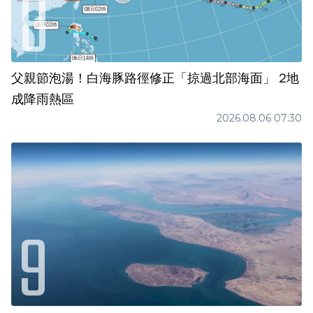
父親節泡湯！白海豚路徑修正「掠過北部海面」 2地
成降雨熱區
2026.08.06 07:30