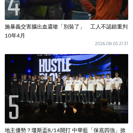
施暴義交害腦出血還嗆「別裝了」 工人不認錯重判
10年4月
2026.08.05 21:31
地主優勢？瓊斯盃8/14開打 中華藍「保底四強」掀