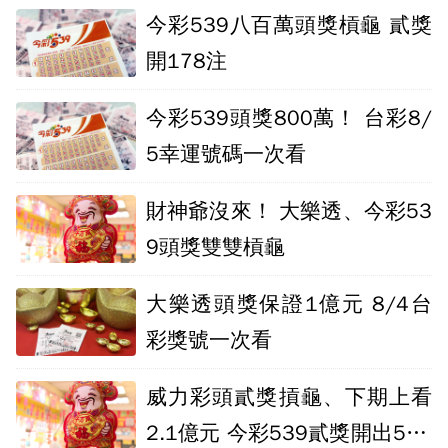
今彩539八百萬頭獎槓龜 貳獎
開178注
今彩539頭獎800萬！ 台彩8/
5幸運號碼一次看
財神爺沒來！ 大樂透、今彩53
9頭獎雙雙槓龜
大樂透頭獎保證1億元 8/4台
彩獎號一次看
威力彩頭貳獎摃龜、下期上看
2.1億元 今彩539貳獎開出540