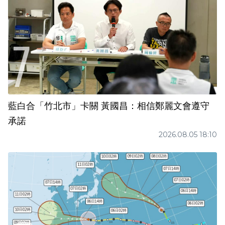
藍白合「竹北市」卡關 黃國昌：相信鄭麗文會遵守
承諾
2026.08.05 18:10