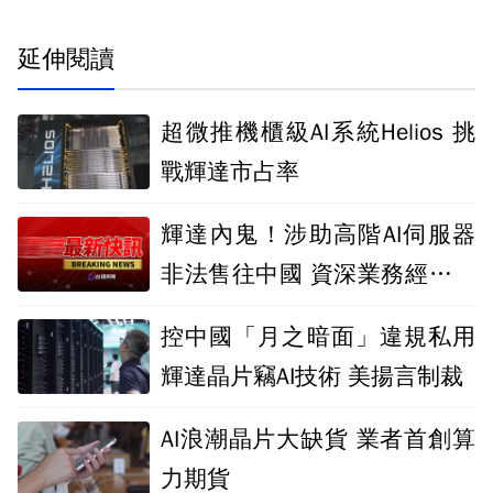
延伸閱讀
超微推機櫃級AI系統Helios 挑
戰輝達市占率
輝達內鬼！涉助高階AI伺服器
非法售往中國 資深業務經理收
押
控中國「月之暗面」違規私用
輝達晶片竊AI技術 美揚言制裁
AI浪潮晶片大缺貨 業者首創算
力期貨