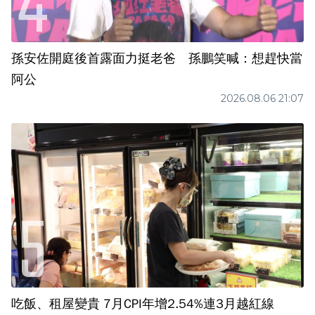
孫安佐開庭後首露面力挺老爸 孫鵬笑喊：想趕快當
阿公
2026.08.06 21:07
吃飯、租屋變貴 7月CPI年增2.54%連3月越紅線