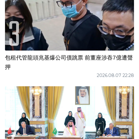
包租代管龍頭兆基爆公司債跳票 前董座涉吞7億遭聲
押
2026.08.07 22:28