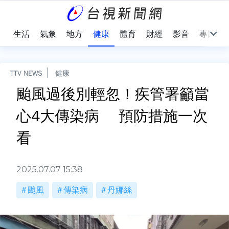
樂
生活
氣象
地方
健康
體育
財經
影音
專題
TTV NEWS
健康
颱風過後別輕忽！疾管署籲當
心4大傳染病 預防措施一次
看
2025.07.07 15:38
颱風
傳染病
丹娜絲