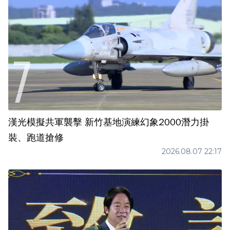
漢光模擬共軍襲擊 新竹基地演練幻象2000潛力掛
裝、跑道搶修
2026.08.07 22:17