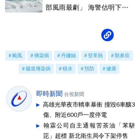
部風雨最劇」 海警估明下午發
布
颱風
傳染病
丹娜絲
登革熱
類鼻疽
腸道傳染病
積水
預防
健康
即時新聞
台視新聞
高雄光華夜市轎車暴衝 撞毀6車釀3
傷、附近600戶一度停電
翰霖公司自主通報苦茶油「苯駢
芘」超標 新北衛生局令下架停售