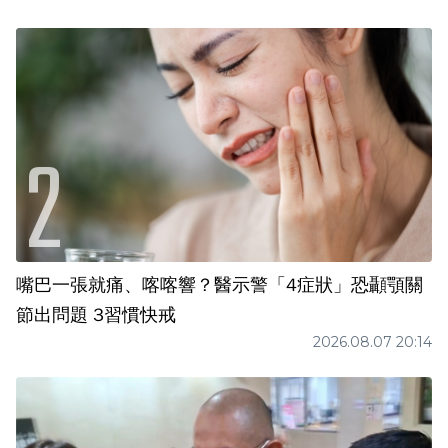
嘴巴一張就痛、喀喀響？醫示警「4症狀」恐顳顎關
節出問題 3習慣快戒
2026.08.07 20:14