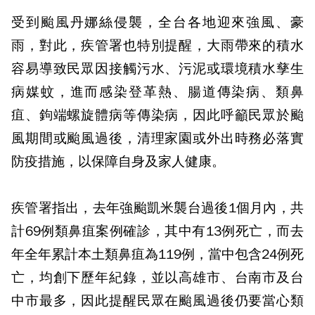
受到颱風丹娜絲侵襲，全台各地迎來強風、豪
雨，對此，疾管署也特別提醒，大雨帶來的積水
容易導致民眾因接觸污水、污泥或環境積水孳生
病媒蚊，進而感染登革熱、腸道傳染病、類鼻
疽、鉤端螺旋體病等傳染病，因此呼籲民眾於颱
風期間或颱風過後，清理家園或外出時務必落實
防疫措施，以保障自身及家人健康。
疾管署指出，去年強颱凱米襲台過後1個月內，共
計69例類鼻疽案例確診，其中有13例死亡，而去
年全年累計本土類鼻疽為119例，當中包含24例死
亡，均創下歷年紀錄，並以高雄市、台南市及台
中市最多，因此提醒民眾在颱風過後仍要當心類