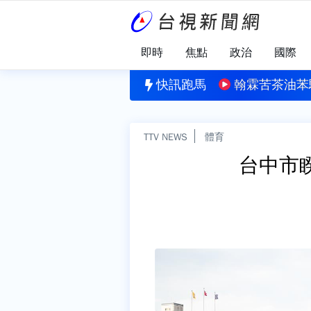
即時
焦點
政治
國際
流襲台！ 7縣市發布大雨特報
快訊跑馬
翰霖苦茶油苯
TTV NEWS
體育
台中市