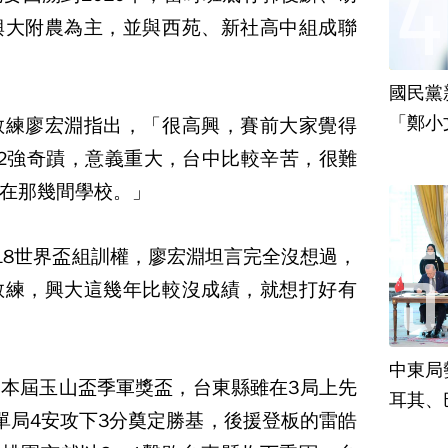
興大附農為主，並與西苑、新社高中組成聯
國民黨
「鄭小
教練廖宏淵指出，「很高興，賽前大家覺得
責
2強奇蹟，意義重大，台中比較辛苦，很難
在那幾間學校。」
18世界盃組訓權，廖宏淵坦言完全沒想過，
教練，興大這幾年比較沒成績，就想打好有
中東局
本屆玉山盃季軍獎盃，台東縣雖在3局上先
耳其、
單局4安攻下3分奠定勝基，後援登板的雷皓