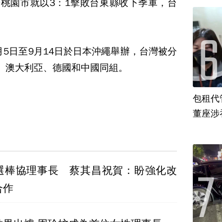
場桃園市就以3：1擊敗台東縣收下季軍，台
月5日至9月14日於日本沖繩舉辦，台灣被分
、澳大利亞、德國和中國同組。
包租代
董座涉
選棒協理事長 蔡其昌祝賀：盼強化改
合作