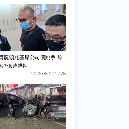
管龍頭兆基爆公司債跳票 前
吞7億遭聲押
2026.08.07 22:28