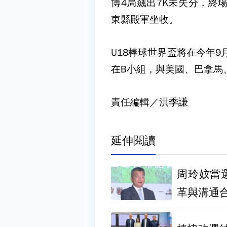
博4局飆出7K未失分，終
東縣殿軍坐收。
U18棒球世界盃將在今年9
在B小組，與美國、巴拿馬
責任編輯／洪季謙
延伸閱讀
周玲妏當
革與溝通