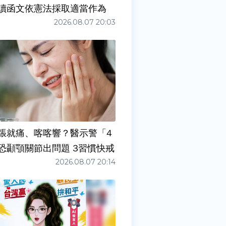
讀函文依憲法採取適當作為
2026.08.07 20:03
張就痛、喀喀響？醫示警「4
症狀」恐顳顎關節出問題 3習慣快戒
2026.08.07 20:14