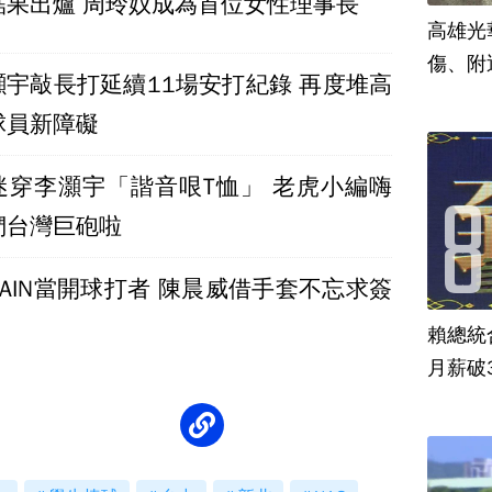
結果出爐 周玲妏成為首位女性理事長
高雄光
傷、附
灝宇敲長打延續11場安打紀錄 再度堆高
球員新障礙
球迷穿李灝宇「諧音哏T恤」 老虎小編嗨
們台灣巨砲啦
AIN當開球打者 陳晨威借手套不忘求簽
賴總統
月薪破