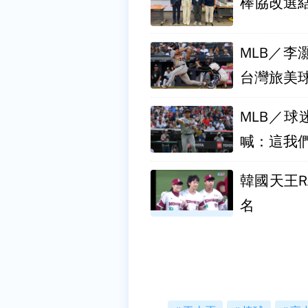
棒協改選
MLB／李
台灣旅美
MLB／
喊：這我
韓國天王R
名