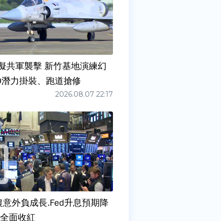
擬共軍襲擊 新竹基地演練幻
00潛力掛裝、跑道搶修
2026.08.07 22:17
農意外負成長.Fed升息預期降
股全面收紅