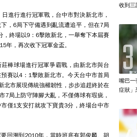
收到三
）日進行進行冠軍戰，台中市對決新北市，
下，6局下守備遇到亂流遭追平，但在7局
分，終場以9：6擊敗新北，一舉奪下本屆賽
15年，再次收下冠軍金盃。
新莊棒球場進行冠軍爭霸戰，由新北市與台
預賽以4：1擊敗新北市。今天台中市首局
嘴巴一
過新北市展現傳統強權韌性，步步追趕終於在
北市7局上防守陣腳大亂，不僅傳球有瑕疵，
市僅1支安打就攻下寶貴3分，終場台中市
。
要回溯到2010年，當時班底有郭俊麟、胡