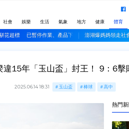
社會
娛樂
生活
氣象
地方
健康
體育
駢芘超標 已暫停作業、產品下架回收
澎湖爆媽媽領走社會
睽違15年「玉山盃」封王！ 9：6擊
2025.06.14 18:31
玉山盃
棒球
高中
熱門新