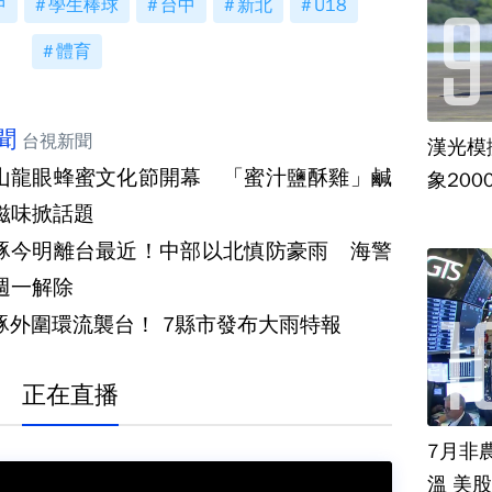
中
學生棒球
台中
新北
U18
體育
聞
台視新聞
漢光模
山龍眼蜂蜜文化節開幕 「蜜汁鹽酥雞」鹹
象20
滋味掀話題
豚今明離台最近！中部以北慎防豪雨 海警
週一解除
白海豚外圍環流襲台！ 7縣市發布大雨特報
正在直播
7月非
溫 美