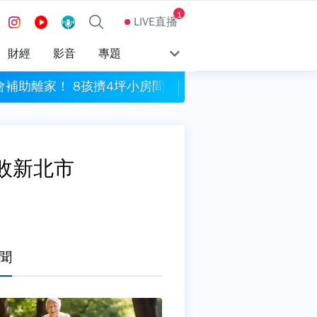
1
LIVE直播
財經
影音
專題
補助離家！ 8孩擠4坪小房間
生髮品一停就狂掉髮？
敗新北市
聞