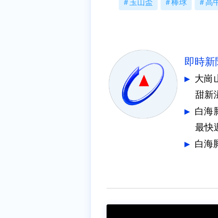
玉山盃
棒球
高
即時新
大崗
甜新
白海
最快